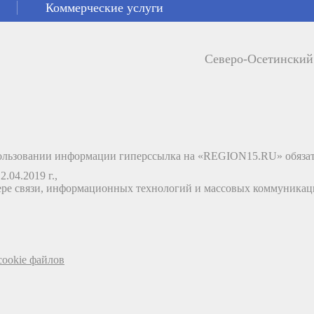
Коммерческие услуги
Северо-Осетински
льзовании информации гиперссылка на «REGION15.RU» обязат
.04.2019 г.,
ере связи, информационных технологий и массовых коммуника
ookie файлов