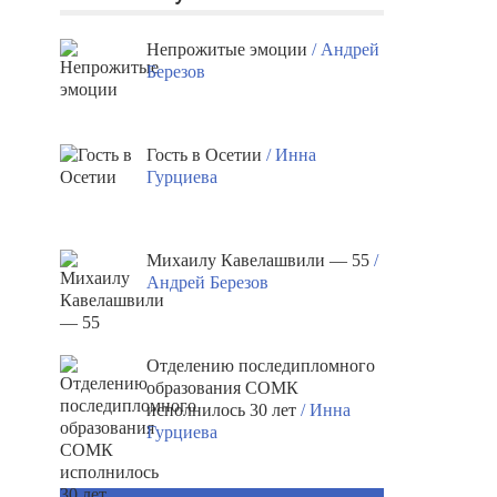
Непрожитые эмоции
/ Андрей
Березов
Гость в Осетии
/ Инна
Гурциева
Михаилу Кавелашвили — 55
/
Андрей Березов
Отделению последипломного
образования СОМК
исполнилось 30 лет
/ Инна
Гурциева