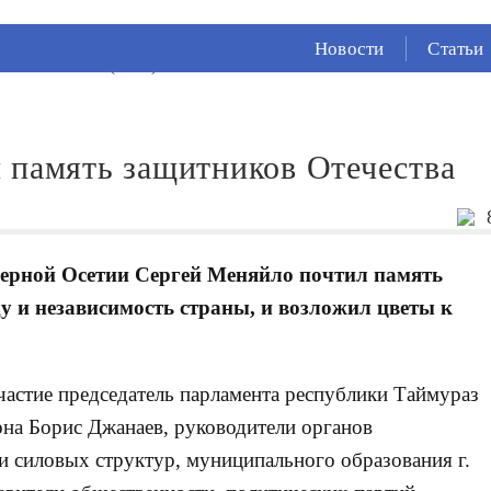
ВЛАДИКАВКАЗЕ
СЕЙЧАС ВО
Новости
Статьи
21°
(Ясно)
68 %
1.58 м/с
 память защитников Отечества
верной Осетии Сергей Меняйло почтил память
ду и независимость страны, и возложил цветы к
астие председатель парламента республики Таймураз
иона Борис Джанаев, руководители органов
и силовых структур, муниципального образования г.