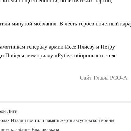
тавители общественности, политических партий,
или минутой молчания. В честь героев почетный кара
памятникам генералу армии Иссе Плиеву и Петру
ди Победы, мемориалу «Рубеж обороны» и стеле
Сайт Главы РСО-А.
рой Лиги
родах Италии почтили память жертв августовской войны
чном кладбище Владикавказа