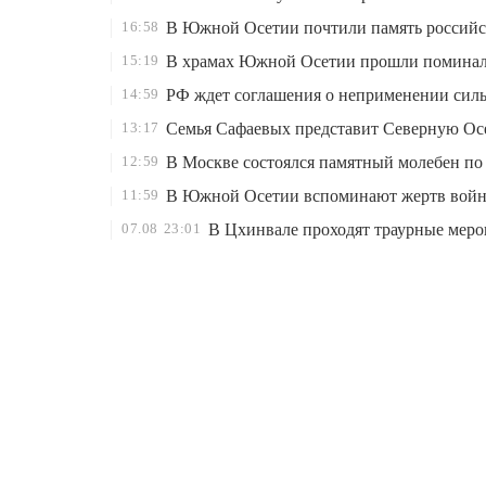
16:58
В Южной Осетии почтили память российско
15:19
В храмах Южной Осетии прошли поминаль
14:59
РФ ждет соглашения о неприменении сил
13:17
Семья Сафаевых представит Северную Ос
12:59
В Москве состоялся памятный молебен по
11:59
В Южной Осетии вспоминают жертв войн
07.08
23:01
В Цхинвале проходят траурные мероп