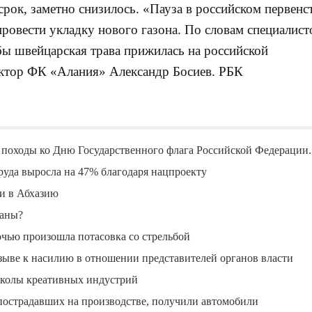
срок, заметно снизилось. «Пауза в российском первенс
провести укладку нового газона. По словам специалист
бы швейцарская трава прижилась на российской
ктор ФК «Алания» Александр Босиев. РБК
походы ко Дню Государственного флага Российской Федерации.
руда выросла на 47% благодаря нацпроекту
ли в Абхазию
ланы?
очью произошла потасовка со стрельбой
ыве к насилию в отношении представителей органов власти
Школы креативных индустрий
пострадавших на производстве, получили автомобили