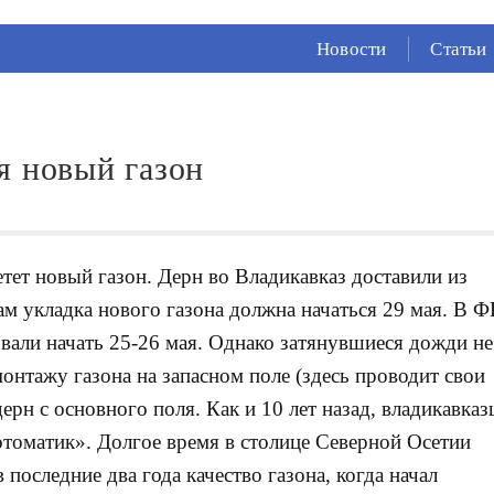
СЕЙЧАС ВО
ВЛАДИКАВКАЗЕ
Новости
Статьи
25°
(Облачно)
63 %
1.66 м/с
я новый газон
ет новый газон. Дерн во Владикавказ доставили из
м укладка нового газона должна начаться 29 мая. В 
вали начать 25-26 мая. Однако затянувшиеся дожди не
онтажу газона на запасном поле (здесь проводит свои
дерн с основного поля. Как и 10 лет назад, владикавка
оматик». Долгое время в столице Северной Осетии
 последние два года качество газона, когда начал