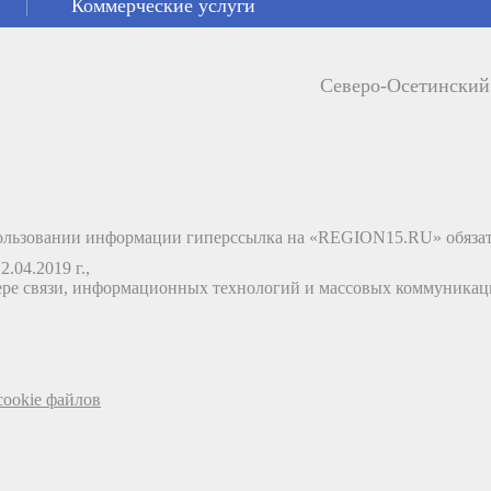
Коммерческие услуги
Северо-Осетински
льзовании информации гиперссылка на «REGION15.RU» обязат
.04.2019 г.,
ере связи, информационных технологий и массовых коммуника
ookie файлов