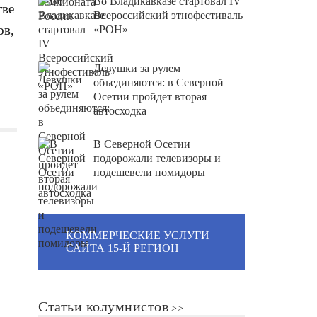
Во Владикавказе стартовал IV
тве
Всероссийский этнофестиваль
ов,
«РОН»
Девушки за рулем
объединяются: в Северной
Осетии пройдет вторая
автосходка
В Северной Осетии
подорожали телевизоры и
подешевели помидоры
КОММЕРЧЕСКИЕ УСЛУГИ
САЙТА 15-Й РЕГИОН
Статьи колумнистов