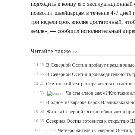
подходить к концу его эксплуатационный 
позволит швейцарцам в течение 4-7 дней 
три недели срок вполне достаточный, что
земле», — сообщил исполнительный дире
Читайте также
14:25
В Северной Осетии пройдут праздничные 
13:55
В Северной Осетии производительность т
12:21
Осетинский театр отправляется на гастро
11:53
Чи сты аллон адæм?/Кто такие а
11:42
В одном из караоке-баров Владикавказа н
10:58
Жителя Северной Осетии обвиняют в приз
10:35
Северная Осетия готовится к открытию 
05.08
23:59
Четверо жителей Северной Осетии, 