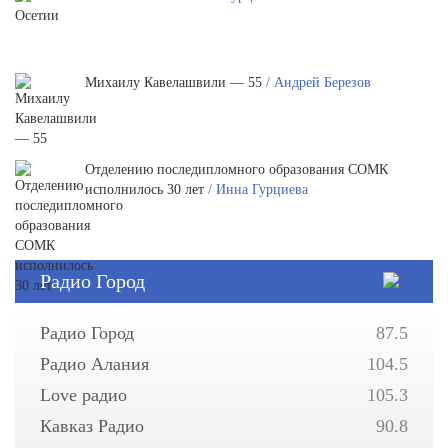
Михаилу Кавелашвили — 55
/ Андрей Березов
Отделению последипломного образования СОМК
исполнилось 30 лет
/ Инна Гурциева
Радио Город
Радио Город
87.5
Радио Алания
104.5
Love радио
105.3
Кавказ Радио
90.8