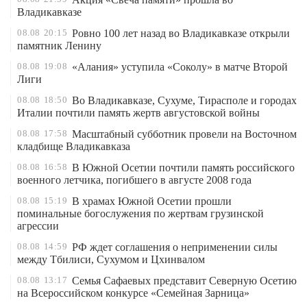
Владикавказе
08.08
20:15
Ровно 100 лет назад во Владикавказе открыли
памятник Ленину
08.08
19:08
«Алания» уступила «Соколу» в матче Второй
Лиги
08.08
18:50
Во Владикавказе, Сухуме, Тирасполе и городах
Италии почтили память жертв августовской войны
08.08
17:58
Масштабный субботник провели на Восточном
кладбище Владикавказа
08.08
16:58
В Южной Осетии почтили память российского
военного летчика, погибшего в августе 2008 года
08.08
15:19
В храмах Южной Осетии прошли
поминальные богослужения по жертвам грузинской
агрессии
08.08
14:59
РФ ждет соглашения о неприменении силы
между Тбилиси, Сухумом и Цхинвалом
08.08
13:17
Семья Сафаевых представит Северную Осетию
на Всероссийском конкурсе «Семейная Зарница»