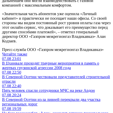
дальнейшем они могли взаимодействовать с газовой
компанией с максимальным комфортом.
«Значительная часть абонентов уже оценила «Личный
кабинет» и практически не посещает наши офисы. Со своей
стороны мы видим постоянный рост уровня оплаты газа через
этот онлайн-сервис, что доказывает его преимущество перед
другими способами платежей», ‒ отметил генеральный
директор ООО «Газпром межрегионгаз Владикавказ» Алан
Кодзаев.
Пресс-служба ООО «Газпром межрегионгаз Владикавказ»
Читайте также
07.08
23:01
В Цхинвале проходят траурные мероприятия в память о
жертвах грузинской агрессии 2008 года
07.08
22:50
В Северной Осетии чествовали представителей строительной
отрасли
07.08
22:40
Пять человек спасли сотрудники МЧС на реке Ардон
07.08
20:24
В Северной Осетии из-за ливней перекрыли два участка
региональных дорог
07.08
19:59