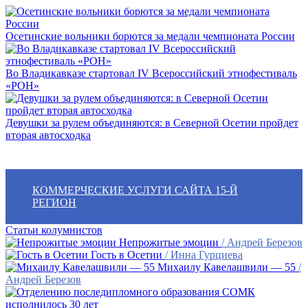
Осетинские вольники борются за медали чемпионата России
Во Владикавказе стартовал IV Всероссийский этнофестиваль
«РОН»
Девушки за рулем объединяются: в Северной Осетии пройдет
вторая автосходка
КОММЕРЧЕСКИЕ УСЛУГИ САЙТА 15-Й
РЕГИОН
Статьи колумнистов
Непрожитые эмоции
/ Андрей Березов
Гость в Осетии
/ Инна Гурциева
Михаилу Кавелашвили — 55
/
Андрей Березов