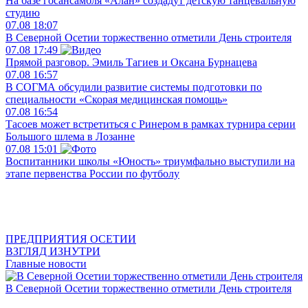
На базе госансамбля «Алан» создадут детскую танцевальную
студию
07.08
18:07
В Северной Осетии торжественно отметили День строителя
07.08
17:49
Прямой разговор. Эмиль Тагиев и Оксана Бурнацева
07.08
16:57
В СОГМА обсудили развитие системы подготовки по
специальности «Скорая медицинская помощь»
07.08
16:54
Тасоев может встретиться с Ринером в рамках турнира серии
Большого шлема в Лозанне
07.08
15:01
Воспитанники школы «Юность» триумфально выступили на
этапе первенства России по футболу
ПРЕДПРИЯТИЯ ОСЕТИИ
ВЗГЛЯД ИЗНУТРИ
Главные новости
В Северной Осетии торжественно отметили День строителя