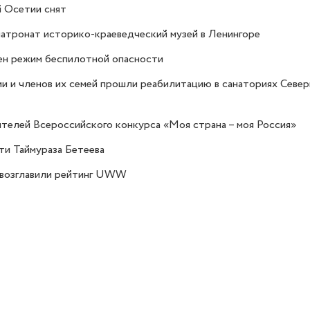
й Осетии снят
атронат историко-краеведческий музей в Ленингоре
ен режим беспилотной опасности
и и членов их семей прошли реабилитацию в санаториях Севе
ителей Всероссийского конкурса «Моя страна – моя Россия»
яти Таймураза Бетеева
а возглавили рейтинг UWW