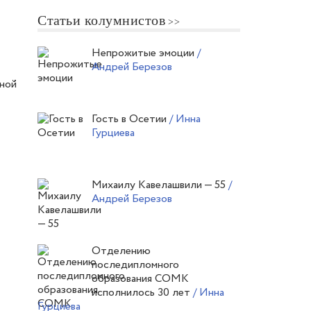
Статьи колумнистов
Непрожитые эмоции
/
Андрей Березов
рной
Гость в Осетии
/ Инна
Гурциева
Михаилу Кавелашвили — 55
/
Андрей Березов
Отделению
последипломного
образования СОМК
исполнилось 30 лет
/ Инна
Гурциева