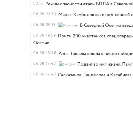
02:53
Режим опасности атаки БПЛА в Северно
06.08
23:59
Марат Камболов взял под личный п
06.08
20:13
В Северной Осетии введ
06.08
19:59
Почти 200 участников спецопераци
Осетии
06.08
18:48
Анна Токаева вошла в число побед
06.08
17:47
Подвиг во имя жизни. Пам
06.08
17:42
Салказанов, Танделова и Касабиев