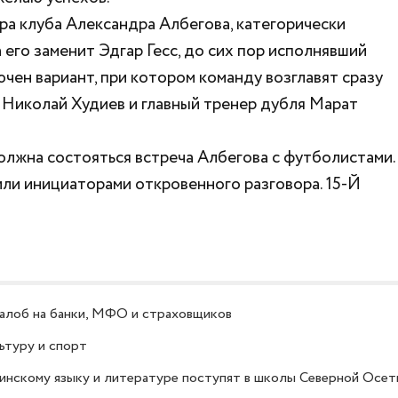
ра клуба Александра Албегова, категорически
его заменит Эдгар Гесс, до сих пор исполнявший
чен вариант, при котором команду возглавят сразу
а Николай Худиев и главный тренер дубля Марат
олжна состояться встреча Албегова с футболистами.
или инициаторами откровенного разговора. 15-Й
алоб на банки, МФО и страховщиков
ьтуру и спорт
тинскому языку и литературе поступят в школы Северной Осет