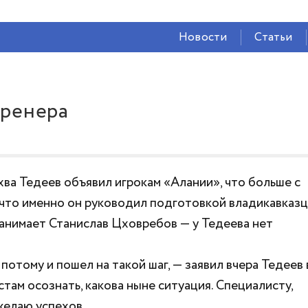
СЕЙЧАС ВО
ВЛАДИКАВКАЗЕ
Новости
Статьи
26°
(Ясно)
56 %
3.17 м/с
тренера
ва Тедеев объявил игрокам «Алании», что больше с
 что именно он руководил подготовкой владикавказц
занимает Станислав Цховребов — у Тедеева нет
 потому и пошел на такой шаг, — заявил вчера Тедеев 
ам осознать, какова ныне ситуация. Специалисту,
желаю успехов.