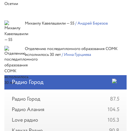
Михаилу Кавелашвили — 55
/ Андрей Березов
Отделению последипломного образования СОМК
исполнилось 30 лет
/ Инна Гурциева
Радио Город
Радио Город
87.5
Радио Алания
104.5
Love радио
105.3
Кавказ Радио
90.8