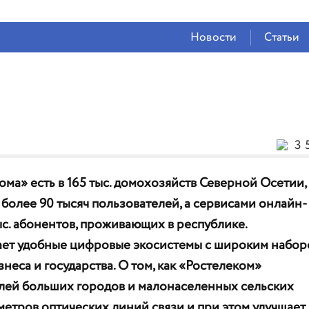
СЕЙЧАС ВО
ВЛАДИКАВКАЗЕ
Новости
Статьи
26°
(Облачно)
66 %
0.91 м/с
3 
ма» есть в 165 тыс. домохозяйств Северной Осетии,
более 90 тысяч пользователей, а сервисами онлайн-
ыс. абонентов, проживающих в республике.
ает удобные цифровые экосистемы с широким набо
знеса и государства. О том, как «Ростелеком»
елей больших городов и малонаселенных сельских
етров оптических линий связи и при этом улучшает