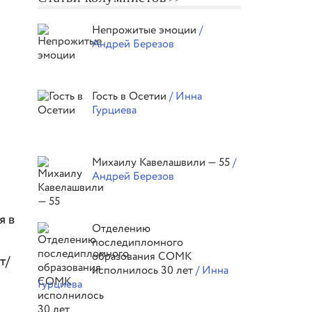
Непрожитые эмоции
/
Андрей Березов
Гость в Осетии
/ Инна
Гурциева
Михаилу Кавелашвили — 55
/
Андрей Березов
я в
Отделению
последипломного
образования СОМК
т/
исполнилось 30 лет
/ Инна
Гурциева