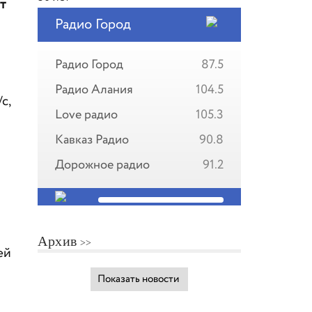
т
Радио Город
Радио Город
87.5
Радио Алания
104.5
с,
Love радио
105.3
Кавказ Радио
90.8
Дорожное радио
91.2
Архив
ей
Показать новости