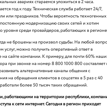
кальных авариях стараемся уложиться в 2 часа.
ся год к году. Техническая служба работает 24/7,
ели или праздников. Чтобы вероятность техногенных
м постоянную модернизацию своих сетей и хотим
о уровня среди провайдеров, работающих в регионе
огда не брошены на произвол судьбы. На любой вопр
м услуг, можно получить оперативный ответ в
е на сайте компании. К примеру, для почти 60% наши
ора при звонке на номер 8 800 1000 800 составляет 
развивать альтернативные каналы общения с
ия на обращения клиентов в соцсетях в 5 раз с 40
бработали более 50 тысяч таких обращений.
ми, работающими на территории республики, компан
тупа к сети интернет. Сегодня в регион приходят