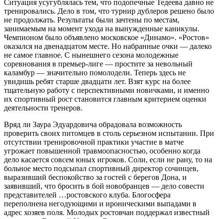
Ситуация усугублялась тем, что подопечные Тедеева давно не
тренировались. Дело в том, что турнир дублеров решено было
не продолжать. Результаты были зачтены по местам,
занимаемым на момент ухода на вынужденные каникулы.
Чемпионом было объявлено московское «Динамо». «Ростов»
оказался на двенадцатом месте. Но набранные очки — далеко
не самое главное. С нынешнего сезона молодежные
соревнования в премьер-лиге — простите за невольный
каламбур — значительно помолодели. Теперь здесь не
увидишь ребят старше двадцати лет. Взят курс на более
тщательную работу с перспективными новичками, и именно
их спортивный рост становится главным критерием оценки
деятельности тренеров.
Вряд ли Заура Эдуардовича обрадовала возможность
проверить своих питомцев в столь серьезном испытании. При
отсутствии тренировочной практики участие в матче
угрожает повышенной травмоопасностью, особенно когда
дело касается совсем юных игроков. Соли, если не рану, то на
больное место подсыпал спортивный директор сочинцев,
выразивший беспокойство за гостей с берегов Дона, и
заявивший, что бросить в бой новобранцев — дело совести
представителей …ростовского клуба. Блогосфера
переполнена негодующими и ироническими выпадами в
адрес хозяев поля. Молодых ростовчан поддержал известный