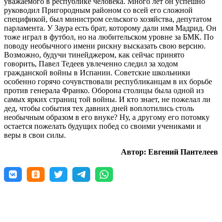
уважаемого в республике человека. Много лет он успешно
руководил Пригородным районом со всей его сложной
спецификой, был министром сельского хозяйства, депутатом
парламента. У Заура есть брат, которому дали имя Мадрид. Он
тоже играл в футбол, но на любительском уровне за БМК. По
поводу необычного имени рискну высказать свою версию.
Возможно, будучи тинейджером, как сейчас принято
говорить, Павел Тедеев увлеченно следил за ходом
гражданской войны в Испании. Советские школьники
особенно горячо сочувствовали республиканцам в их борьбе
против генерала Франко. Оборона столицы была одной из
самых ярких страниц той войны. И кто знает, не пожелал ли
дед, чтобы события тех давних дней воплотились столь
необычным образом в его внуке? Ну, а другому его потомку
остается пожелать будущих побед со своими учениками и
веры в свои силы.
Автор: Евгений Пантелеев