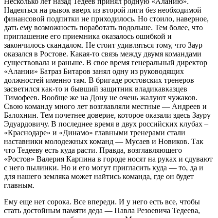
Несколько лет назад Тедеев принял родную «Аланию».
Надеяться на рывок вверх из второй лиги без необходимой
финансовой подпитки не приходилось. Но стоило, наверное,
дать ему возможность поработать подольше. Тем более, что
приглашение его приемника оказалось ошибкой и
закончилось скандалом. Не стоит удивляться тому, что Заур
оказался в Ростове. Какая-то связь между двумя командами
существовала и раньше. В свое время генеральный директор
«Алании» Батраз Битаров занял одну из руководящих
должностей именно там. В бригаде ростовских тренеров
засветился как-то и бывший защитник владикавказцев
Тимофеев. Вообще же на Дону не очень жалуют чужаков.
Свою команду много лет возглавляли местные — Андреев и
Балохнин. Тем почетнее доверие, которое оказали здесь Зауру
Эдуардовичу. В последнее время в двух российских клубах –
«Краснодаре» и «Динамо» главными тренерами стали
наставники молодежных команд — Мусаев и Новиков. Так
что Тедееву есть куда расти. Правда, возглавляющего
«Ростов» Валерия Карпина в городе носят на руках и сдувают
с него пылинки. Но и его могут пригласить куда — то, да и
для нашего земляка может найтись команда, где он будет
главным.
Ему еще нет сорока. Все впереди. И у него есть все, чтобы
стать достойным памяти деда — Павла Резоевича Тедеева,