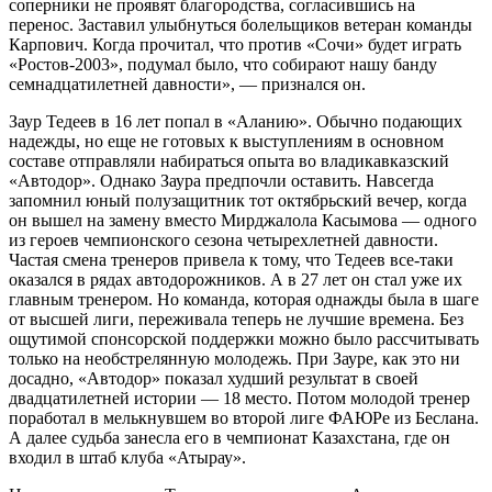
соперники не проявят благородства, согласившись на
перенос. Заставил улыбнуться болельщиков ветеран команды
Карпович. Когда прочитал, что против «Сочи» будет играть
«Ростов-2003», подумал было, что собирают нашу банду
семнадцатилетней давности», — признался он.
Заур Тедеев в 16 лет попал в «Аланию». Обычно подающих
надежды, но еще не готовых к выступлениям в основном
составе отправляли набираться опыта во владикавказский
«Автодор». Однако Заура предпочли оставить. Навсегда
запомнил юный полузащитник тот октябрьский вечер, когда
он вышел на замену вместо Мирджалола Касымова — одного
из героев чемпионского сезона четырехлетней давности.
Частая смена тренеров привела к тому, что Тедеев все-таки
оказался в рядах автодорожников. А в 27 лет он стал уже их
главным тренером. Но команда, которая однажды была в шаге
от высшей лиги, переживала теперь не лучшие времена. Без
ощутимой спонсорской поддержки можно было рассчитывать
только на необстрелянную молодежь. При Зауре, как это ни
досадно, «Автодор» показал худший результат в своей
двадцатилетней истории — 18 место. Потом молодой тренер
поработал в мелькнувшем во второй лиге ФАЮРе из Беслана.
А далее судьба занесла его в чемпионат Казахстана, где он
входил в штаб клуба «Атырау».