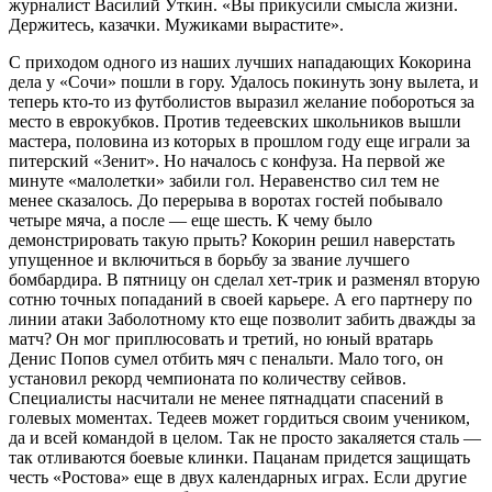
журналист Василий Уткин. «Вы прикусили смысла жизни.
Держитесь, казачки. Мужиками вырастите».
С приходом одного из наших лучших нападающих Кокорина
дела у «Сочи» пошли в гору. Удалось покинуть зону вылета, и
теперь кто-то из футболистов выразил желание побороться за
место в еврокубков. Против тедеевских школьников вышли
мастера, половина из которых в прошлом году еще играли за
питерский «Зенит». Но началось с конфуза. На первой же
минуте «малолетки» забили гол. Неравенство сил тем не
менее сказалось. До перерыва в воротах гостей побывало
четыре мяча, а после — еще шесть. К чему было
демонстрировать такую прыть? Кокорин решил наверстать
упущенное и включиться в борьбу за звание лучшего
бомбардира. В пятницу он сделал хет-трик и разменял вторую
сотню точных попаданий в своей карьере. А его партнеру по
линии атаки Заболотному кто еще позволит забить дважды за
матч? Он мог приплюсовать и третий, но юный вратарь
Денис Попов сумел отбить мяч с пенальти. Мало того, он
установил рекорд чемпионата по количеству сейвов.
Специалисты насчитали не менее пятнадцати спасений в
голевых моментах. Тедеев может гордиться своим учеником,
да и всей командой в целом. Так не просто закаляется сталь —
так отливаются боевые клинки. Пацанам придется защищать
честь «Ростова» еще в двух календарных играх. Если другие