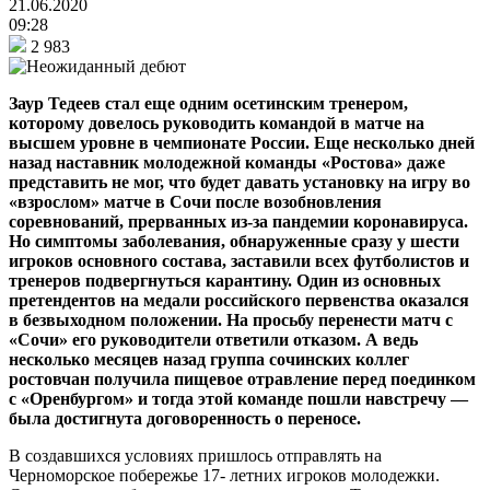
21.06.2020
09:28
2 983
Заур Тедеев стал еще одним осетинским тренером,
которому довелось руководить командой в матче на
высшем уровне в чемпионате России. Еще несколько дней
назад наставник молодежной команды «Ростова» даже
представить не мог, что будет давать установку на игру во
«взрослом» матче в Сочи после возобновления
соревнований, прерванных из-за пандемии коронавируса.
Но симптомы заболевания, обнаруженные сразу у шести
игроков основного состава, заставили всех футболистов и
тренеров подвергнуться карантину. Один из основных
претендентов на медали российского первенства оказался
в безвыходном положении. На просьбу перенести матч с
«Сочи» его руководители ответили отказом. А ведь
несколько месяцев назад группа сочинских коллег
ростовчан получила пищевое отравление перед поединком
с «Оренбургом» и тогда этой команде пошли навстречу —
была достигнута договоренность о переносе.
В создавшихся условиях пришлось отправлять на
Черноморское побережье 17- летних игроков молодежки.