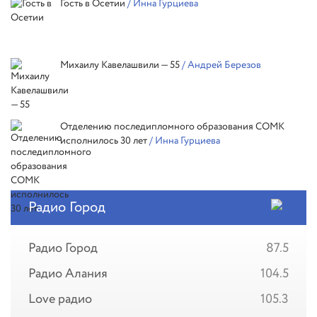
Гость в Осетии
/ Инна Гурциева
Михаилу Кавелашвили — 55
/ Андрей Березов
Отделению последипломного образования СОМК
исполнилось 30 лет
/ Инна Гурциева
Радио Город
Радио Город
87.5
Радио Алания
104.5
Love радио
105.3