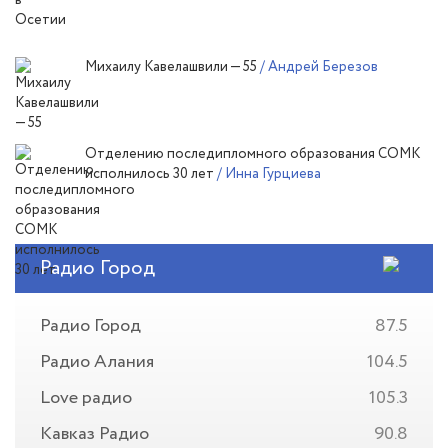
Михаилу Кавелашвили — 55
/ Андрей Березов
Отделению последипломного образования СОМК
исполнилось 30 лет
/ Инна Гурциева
Радио Город
Радио Город
87.5
Радио Алания
104.5
Love радио
105.3
Кавказ Радио
90.8