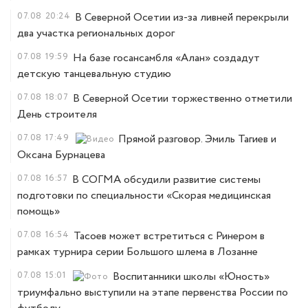
07.08
20:24
В Северной Осетии из-за ливней перекрыли
два участка региональных дорог
07.08
19:59
На базе госансамбля «Алан» создадут
детскую танцевальную студию
07.08
18:07
В Северной Осетии торжественно отметили
День строителя
07.08
17:49
Прямой разговор. Эмиль Тагиев и
Оксана Бурнацева
07.08
16:57
В СОГМА обсудили развитие системы
подготовки по специальности «Скорая медицинская
помощь»
07.08
16:54
Тасоев может встретиться с Ринером в
рамках турнира серии Большого шлема в Лозанне
07.08
15:01
Воспитанники школы «Юность»
триумфально выступили на этапе первенства России по