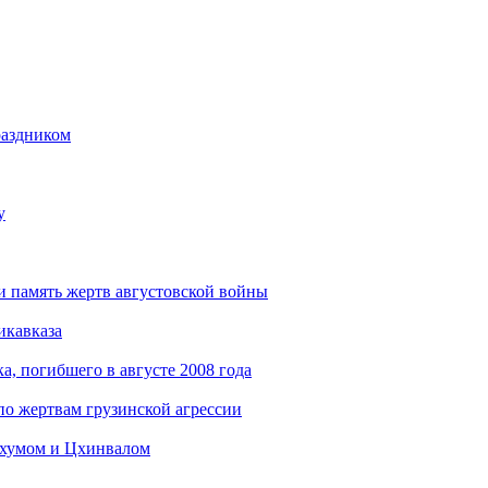
раздником
у
и память жертв августовской войны
икавказа
, погибшего в августе 2008 года
о жертвам грузинской агрессии
ухумом и Цхинвалом