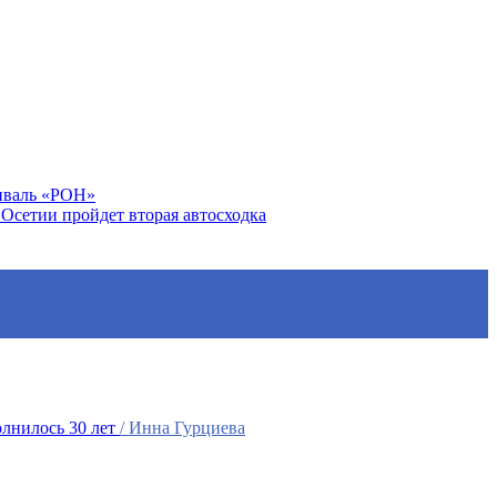
тиваль «РОН»
Осетии пройдет вторая автосходка
лнилось 30 лет
/ Инна Гурциева