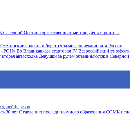
 Северной Осетии торжественно отметили День строителя
Осетинские вольники борются за медали чемпионата России
Во Владикавказе стартовал IV Всероссийский этнофес
Девушки за рулем объединяются: в Северной 
 Андрей Березов
Отделению последипломного образования СОМК испо