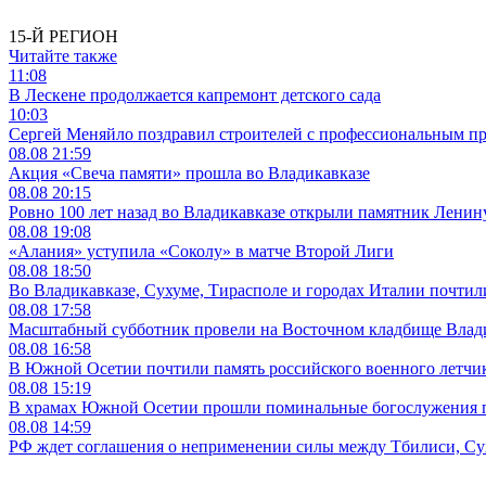
15-Й РЕГИОН
Читайте также
11:08
В Лескене продолжается капремонт детского сада
10:03
Сергей Меняйло поздравил строителей с профессиональным п
08.08
21:59
Акция «Свеча памяти» прошла во Владикавказе
08.08
20:15
Ровно 100 лет назад во Владикавказе открыли памятник Ленин
08.08
19:08
«Алания» уступила «Соколу» в матче Второй Лиги
08.08
18:50
Во Владикавказе, Сухуме, Тирасполе и городах Италии почтил
08.08
17:58
Масштабный субботник провели на Восточном кладбище Влад
08.08
16:58
В Южной Осетии почтили память российского военного летчика
08.08
15:19
В храмах Южной Осетии прошли поминальные богослужения п
08.08
14:59
РФ ждет соглашения о неприменении силы между Тбилиси, С