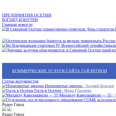
ПРЕДПРИЯТИЯ ОСЕТИИ
ВЗГЛЯД ИЗНУТРИ
Главные новости
В
КОММЕРЧЕСКИЕ УСЛУГИ САЙТА 15-Й РЕГИОН
Статьи колумнистов
Непрожитые эмоции
/ Андрей Березов
Гость в Осетии
/ Инна Гурциева
Михаилу Кавелашвили — 55
/
Радио Город
Радио Город