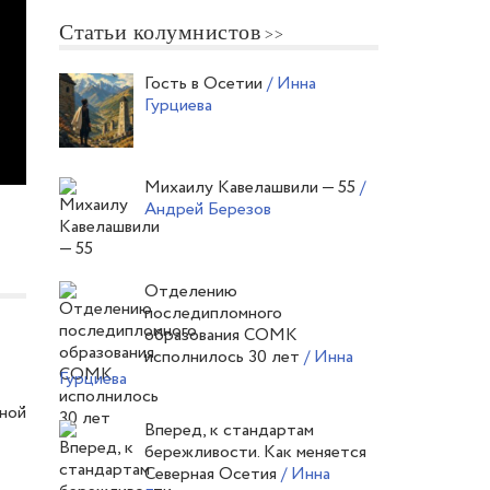
Статьи колумнистов
Гость в Осетии
/ Инна
Гурциева
Михаилу Кавелашвили — 55
/
Андрей Березов
Отделению
последипломного
образования СОМК
исполнилось 30 лет
/ Инна
Гурциева
рной
Вперед, к стандартам
бережливости. Как меняется
Северная Осетия
/ Инна