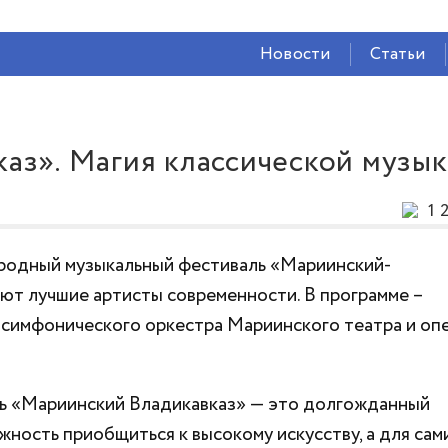
СЕЙЧАС ВО
ВЛАДИКАВКАЗЕ
Новости
Статьи
16°
(Ясно)
87 %
1.72 м/с
аз». Магия классической музы
1 
родный музыкальный фестиваль «Мариинский-
ют лучшие артисты современности. В программе –
 симфонического оркестра Мариинского театра и оп
ль «Мариинский Владикавказ» — это долгожданный
жность приобщиться к высокому искусству, а для сам