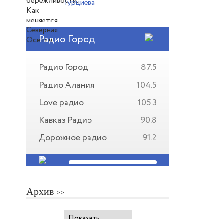
Гурциева
Радио Город
Радио Город
87.5
Радио Алания
104.5
Love радио
105.3
Кавказ Радио
90.8
Дорожное радио
91.2
Архив
Показать