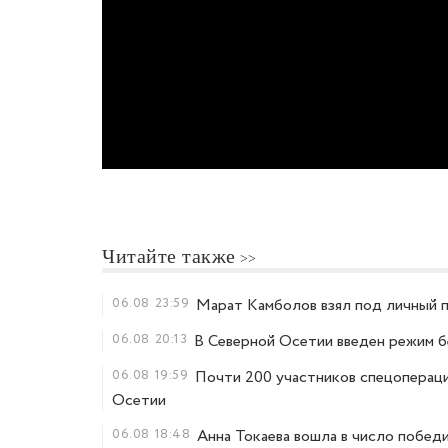
Читайте также
06.08
23:59
Марат Камболов взял под личный п
06.08
20:13
В Северной Осетии введен режим 
06.08
19:59
Почти 200 участников спецопераци
Осетии
06.08
18:48
Анна Токаева вошла в число побед