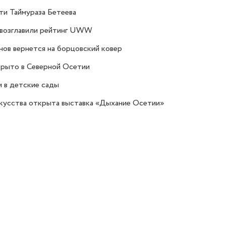
яти Таймураза Бетеева
а возглавили рейтинг UWW
ов вернется на борцовский ковер
крыто в Северной Осетии
м в детские сады
скусства открыта выставка «Дыхание Осетии»