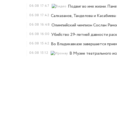
06.08
17:47
Подвиг во имя жизни. Пам
06.08
17:42
Салказанов, Танделова и Касабиев
06.08
16:48
Олимпийский чемпион Сослан Рамон
06.08
16:00
Убийство 29-летней давности рас
06.08
15:42
Во Владикавказе завершается прие
06.08
15:12
В Музее театрального и