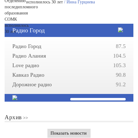
исполнилось 30 лет
/ Инна Гурциева
Радио Город
Радио Город
87.5
Радио Алания
104.5
Love радио
105.3
Кавказ Радио
90.8
Дорожное радио
91.2
Архив
Показать новости