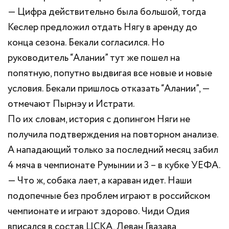
— Цифра действительно была большой, тогда
Кеслер предложил отдать Нягу в аренду до
конца сезона. Бекали согласился. Но
руководитель “Алании” тут же пошел на
попятную, попутно выдвигая все новые и новые
условия. Бекали пришлось отказать “Алании”, —
отмечают Пырнэу и Истрати.
По их словам, история с допингом Няги не
получила подтверждения на повторном анализе.
А нападающий только за последний месяц забил
4 мяча в чемпионате Румынии и 3 – в кубке УЕФА.
— Что ж, собака лает, а караван идет. Наши
подопечные без проблем играют в российском
чемпионате и играют здорово. Чиди Одия
вписался в состав ЦСКА, Леван Гвазава