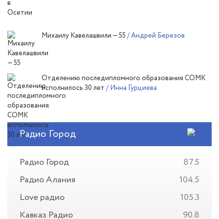
Михаилу Кавелашвили — 55
/ Андрей Березов
Отделению последипломного образования СОМК
исполнилось 30 лет
/ Инна Гурциева
Радио Город
Радио Город
87.5
Радио Алания
104.5
Love радио
105.3
Кавказ Радио
90.8