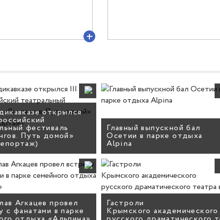
дикавказе открылся
ероссийский
льный фестиваль
Главный выпускной бал
нгов. Путь домой»
Осетии в парке отдыха
репортаж)
Alpina
лав Агкацев провел
Гастроли
у с фанатами в парке
Крымского академического
ого отдыха «Альпина»
русского драматического т