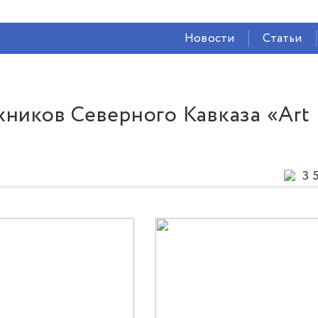
СЕЙЧАС ВО
ВЛАДИКАВКАЗЕ
Новости
Статьи
26°
(Ясно)
51 %
2.4 м/с
ников Северного Кавказа «Art
3 