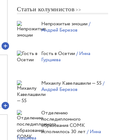
Статьи колумнистов
Непрожитые эмоции
/
Андрей Березов
Гость в Осетии
/ Инна
Гурциева
Михаилу Кавелашвили — 55
/
Андрей Березов
Отделению
последипломного
образования СОМК
исполнилось 30 лет
/ Инна
Гурциева