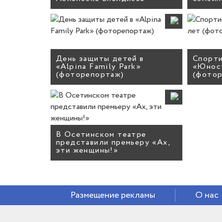
День защиты детей в
Спорти
«Alpina Family Park»
«Юност
(фоторепортаж)
(фото
В Осетинском театре
представили премьеру «Ах,
эти женщины!»
Размещение рекламы
О нас