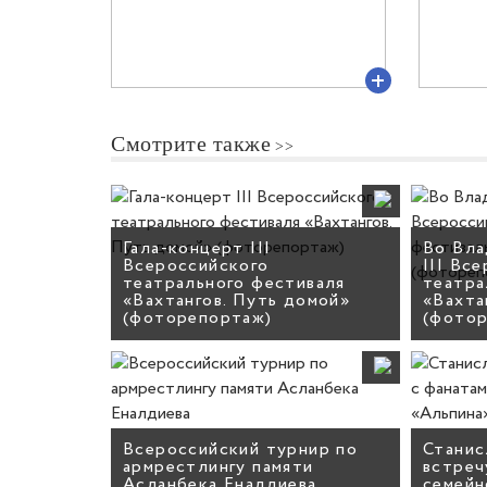
Смотрите также
Гала-концерт III
Во Вла
Всероссийского
III Вс
театрального фестиваля
театра
«Вахтангов. Путь домой»
«Вахта
(фоторепортаж)
(фото
Всероссийский турнир по
Станис
армрестлингу памяти
встреч
Асланбека Еналдиева
семейн