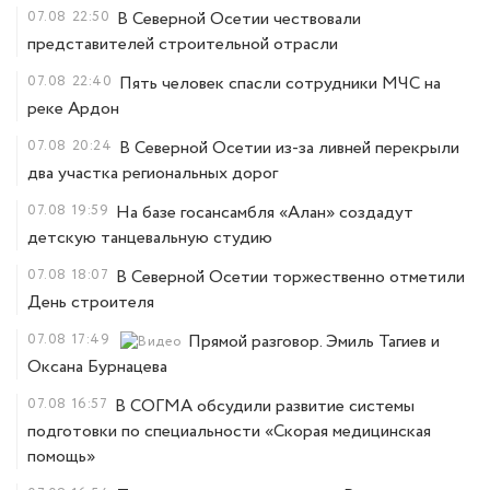
07.08
22:50
В Северной Осетии чествовали
представителей строительной отрасли
07.08
22:40
Пять человек спасли сотрудники МЧС на
реке Ардон
07.08
20:24
В Северной Осетии из-за ливней перекрыли
два участка региональных дорог
07.08
19:59
На базе госансамбля «Алан» создадут
детскую танцевальную студию
07.08
18:07
В Северной Осетии торжественно отметили
День строителя
07.08
17:49
Прямой разговор. Эмиль Тагиев и
Оксана Бурнацева
07.08
16:57
В СОГМА обсудили развитие системы
подготовки по специальности «Скорая медицинская
помощь»