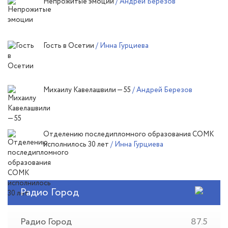
Непрожитые эмоции
/ Андрей Березов
Гость в Осетии
/ Инна Гурциева
Михаилу Кавелашвили — 55
/ Андрей Березов
Отделению последипломного образования СОМК
исполнилось 30 лет
/ Инна Гурциева
Радио Город
Радио Город
87.5