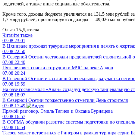
родителей, а также иные социальные обязательства.
Кроме того, доходы бюджета увеличатся на 131,5 млн рублей з
1,7 млрд рублей, прогнозируются доходы — 49,026 млрд рублей
Ольга 15-Датиева
Читайте также
07.08
23:01
В Цхинвале проходят траурные мероприятия в память о жертвах
07.08
22:50
В Северной Осетии чествовали представителей строительной 
07.08
22:40
Пять человек спасли сотрудники МЧС на реке Ардон
07.08
20:24
В Северной Осетии из-за ливней перекрыли два участка регио
07.08
19:59
На базе госансамбля «Алан» создадут детскую танцевальную с
07.08
18:07
В Северной Осетии торжественно отметили День строителя
07.08
17:49
Прямой разговор. Эмиль Тагиев и Оксана Бурнацева
07.08
16:57
В СОГМА обсудили развитие системы подготовки по специал
07.08
16:54
Тасоев может встретиться с Ринером в рамках турнира серии 