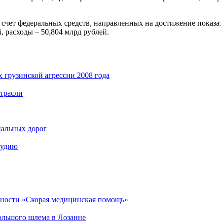
а счет федеральных средств, направленных на достижение показ
, расходы – 50,804 млрд рублей.
 грузинской агрессии 2008 года
отрасли
нальных дорог
тудию
ьности «Скорая медицинская помощь»
Большого шлема в Лозанне