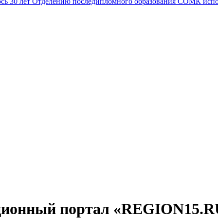
Отделению последипломного образования СОМК испо
ционный портал «REGION15.R