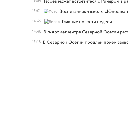
16:54
Тасоев может встретиться с Ринером в р
15:01
Воспитанники школы «Юность» т
14:49
Главные новости недели
14:48
В гидрометцентре Северной Осетии расс
13:18
В Северной Осетии продлен прием заяво