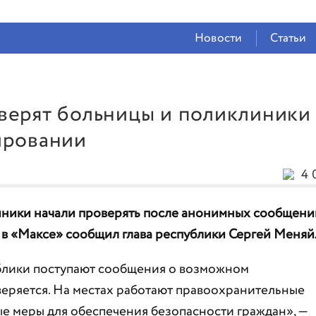
СЕЙЧАС ВО
ВЛАДИКАВКАЗЕ
Новости
Статьи
19°
(Ясно)
71 %
1.65 м/с
верят больницы и поликлиники
ировании
4 
иники начали проверять после анонимных сообщени
 в «Максе» сообщил глава республики Сергей Меняй
блики поступают сообщения о возможном
ряется. На местах работают правоохранительные
е меры для обеспечения безопасности граждан», —