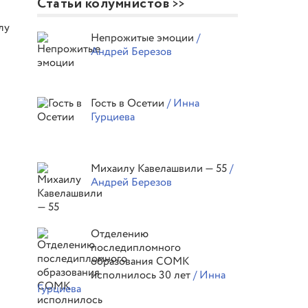
Статьи колумнистов
лу
Непрожитые эмоции
/
Андрей Березов
Гость в Осетии
/ Инна
Гурциева
Михаилу Кавелашвили — 55
/
Андрей Березов
Отделению
последипломного
образования СОМК
исполнилось 30 лет
/ Инна
Гурциева