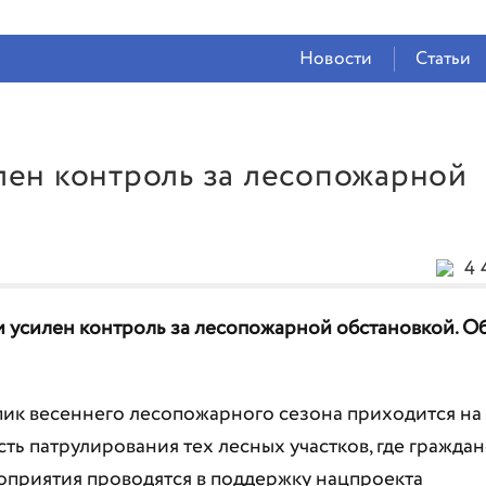
СЕЙЧАС ВО
ВЛАДИКАВКАЗЕ
Новости
Статьи
17°
(Ясно)
80 %
1.2 м/с
лен контроль за лесопожарной
4 
и усилен контроль за лесопожарной обстановкой. О
ик весеннего лесопожарного сезона приходится на
ть патрулирования тех лесных участков, где граждан
оприятия проводятся в поддержку нацпроекта