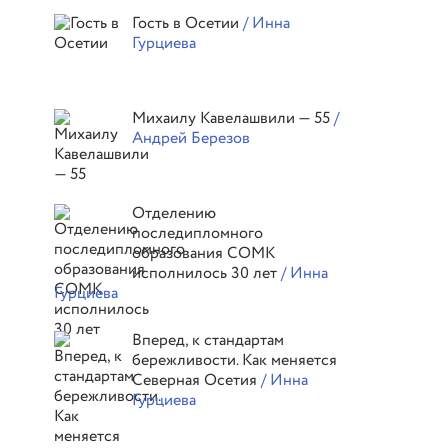
Гость в Осетии
/ Инна
Гурциева
Михаилу Кавелашвили — 55
/
Андрей Березов
Отделению
последипломного
образования СОМК
исполнилось 30 лет
/ Инна
Гурциева
Вперед, к стандартам
бережливости. Как меняется
Северная Осетия
/ Инна
Гурциева