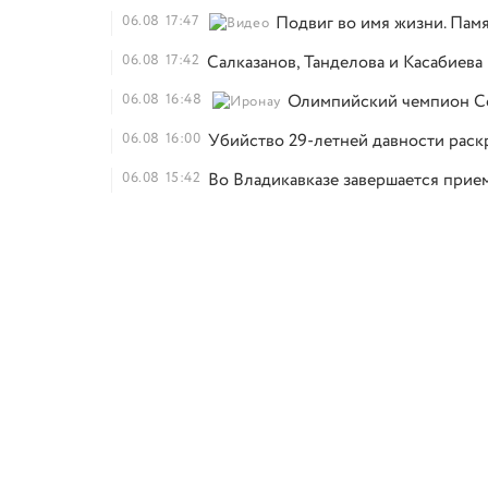
06.08
17:47
Подвиг во имя жизни. Памя
06.08
17:42
Салказанов, Танделова и Касабиев
06.08
16:48
Олимпийский чемпион Со
06.08
16:00
Убийство 29-летней давности раск
06.08
15:42
Во Владикавказе завершается прием