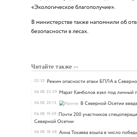
«Экологическое благополучие».
В министерстве также напомнили об от
безопасности в лесах.
Читайте также
02:53
Режим опасности атаки БПЛА в Северно
06.08
23:59
Марат Камболов взял под личный п
06.08
20:13
В Северной Осетии введ
06.08
19:59
Почти 200 участников спецопераци
Северной Осетии
06.08
18:48
Анна Токаева вошла в число побед