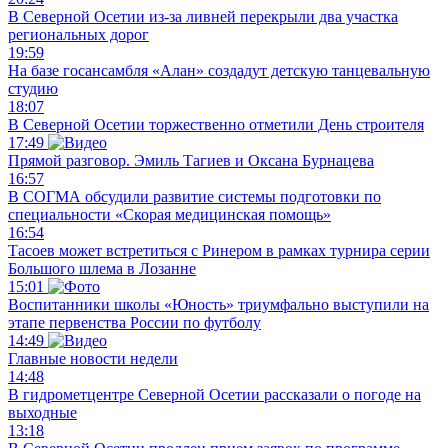
В Северной Осетии из-за ливней перекрыли два участка
региональных дорог
19:59
На базе госансамбля «Алан» создадут детскую танцевальную
студию
18:07
В Северной Осетии торжественно отметили День строителя
17:49
Прямой разговор. Эмиль Тагиев и Оксана Бурнацева
16:57
В СОГМА обсудили развитие системы подготовки по
специальности «Скорая медицинская помощь»
16:54
Тасоев может встретиться с Ринером в рамках турнира серии
Большого шлема в Лозанне
15:01
Воспитанники школы «Юность» триумфально выступили на
этапе первенства России по футболу
14:49
Главные новости недели
14:48
В гидрометцентре Северной Осетии рассказали о погоде на
выходные
13:18