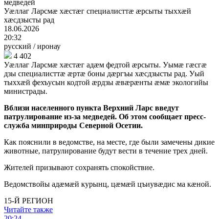
медведей
Уæллаг Ларсмæ хæстæг специалисттæ æрсыты тыххæй
хæсдзысты рад
18.06.2026
20:32
русский
/
иронау
4 402
Уæллаг Ларсмæ хæстæг адæм федтой æрсыты. Уымæ гæсгæ
дзы специалисттæ æртæ боны дæргъы хæсдзысты рад. Уый
тыххæй фехъусын кодтой æрдзы æвæрæнты æмæ экологийы
министрады.
Вблизи населенного пункта Верхний Ларс введут
патрулирование из-за медведей. Об этом сообщает пресс-
служба минприроды Северной Осетии.
Как пояснили в ведомстве, на месте, где были замечены дикие
животные, патрулирование будут вести в течение трех дней.
Жителей призывают сохранять спокойствие.
Ведомствойы адæмæй курынц, цæмæй цъиувæдис ма кæной.
15-Й РЕГИОН
Читайте также
20:24