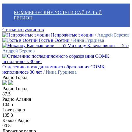
КОММЕРЧЕСКИЕ УСЛУГИ САЙТА 15-Й
РЕГИОН
Статьи колумнистов
Непрожитые эмоции
/ Андрей Березов
Гость в Осетии
/ Инна Гурциева
Михаилу Кавелашвили — 55
/
Андрей Березов
Отделению последипломного образования СОМК
исполнилось 30 лет
/ Инна Гурциева
Радио Город
Радио Город
87.5
Радио Алания
104.5
Love радио
105.3
Кавказ Радио
90.8
Дорожное радио