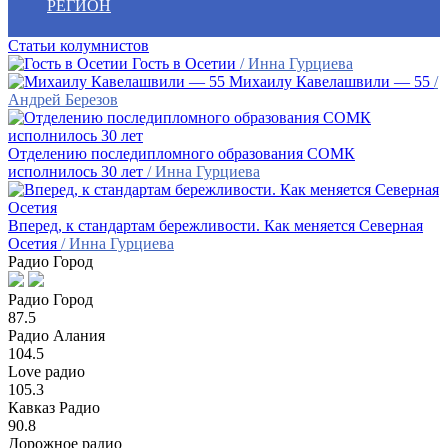
РЕГИОН
Статьи колумнистов
Гость в Осетии
/ Инна Гурциева
Михаилу Кавелашвили — 55
/
Андрей Березов
Отделению последипломного образования СОМК
исполнилось 30 лет
/ Инна Гурциева
Вперед, к стандартам бережливости. Как меняется Северная
Осетия
/ Инна Гурциева
Радио Город
Радио Город
87.5
Радио Алания
104.5
Love радио
105.3
Кавказ Радио
90.8
Дорожное радио