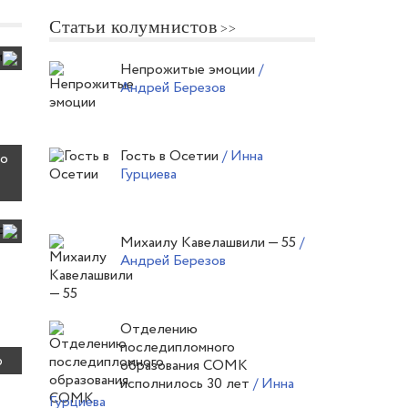
Статьи колумнистов
Непрожитые эмоции
/
Андрей Березов
Гость в Осетии
/ Инна
 о
Гурциева
Михаилу Кавелашвили — 55
/
Андрей Березов
Отделению
последипломного
р
образования СОМК
исполнилось 30 лет
/ Инна
Гурциева