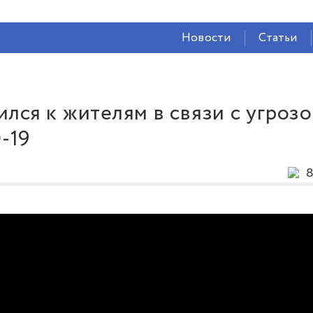
СЕЙЧАС ВО
ВЛАДИКАВКАЗЕ
Новости
Статьи
29°
(Ясно)
49 %
3.04 м/с
лся к жителям в связи с угроз
-19