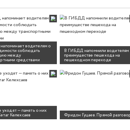
напоминает водителям о
димости соблюдать
В ГИБДД напомнили водителям
цию между
преимуществе пешехода на
ортными средствами
пешеходном переходе
е уходят — память о них
Хетаг Келехсаев
Фридон Гуцаев. Прямой разгово