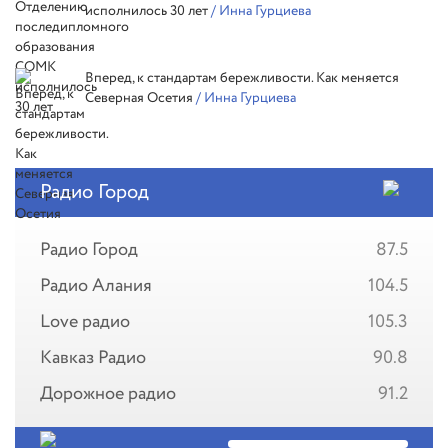
исполнилось 30 лет
/ Инна Гурциева
Вперед, к стандартам бережливости. Как меняется
Северная Осетия
/ Инна Гурциева
Радио Город
Радио Город
87.5
Радио Алания
104.5
Love радио
105.3
Кавказ Радио
90.8
Дорожное радио
91.2