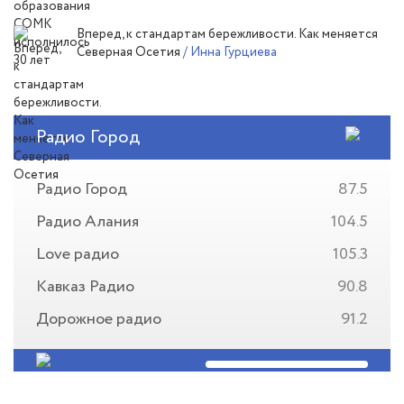
Вперед, к стандартам бережливости. Как меняется
Северная Осетия
/ Инна Гурциева
Радио Город
Радио Город
87.5
Радио Алания
104.5
Love радио
105.3
Кавказ Радио
90.8
Дорожное радио
91.2