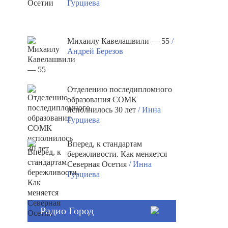
Гурциева
Михаилу Кавелашвили — 55
/
Андрей Березов
Отделению последипломного
образования СОМК
исполнилось 30 лет
/ Инна
Гурциева
Вперед, к стандартам
бережливости. Как меняется
Северная Осетия
/ Инна
Гурциева
Радио Город