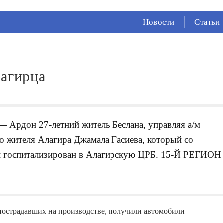
СЕЙЧАС ВО
ВЛАДИКАВКАЗЕ
Новости
Статьи
18°
(Облачно)
94 %
0.56 м/с
лагирца
 — Ардон 27-летний житель Беслана, управляя а/м
о жителя Алагира Джамала Гасиева, который со
й госпитализирован в Алагирскую ЦРБ. 15-Й РЕГИОН
пострадавших на производстве, получили автомобили