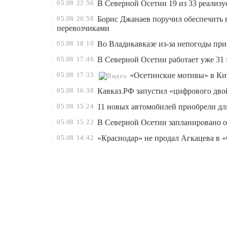
05.08
22:56
В Северной Осетии 19 из 33 реализ
05.08
20:58
Борис Джанаев поручил обеспечить 
перевозчиками
05.08
18:10
Во Владикавказе из-за непогоды пр
05.08
17:46
В Северной Осетии работает уже 31 
05.08
17:33
«Осетинские мотивы» в Ки
05.08
16:38
Кавказ.РФ запустил «цифрового дво
05.08
15:24
11 новых автомобилей приобрели д
05.08
15:22
В Северной Осетии запланировано о
05.08
14:42
«Краснодар» не продал Агкацева в «