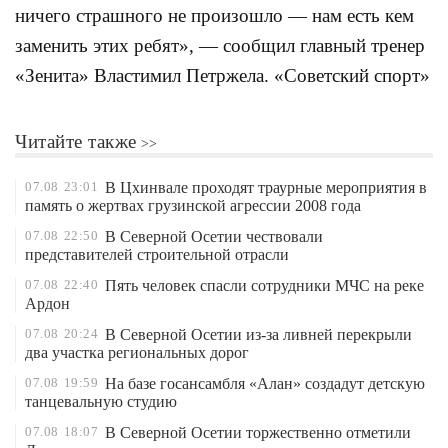
ничего страшного не произошло — нам есть кем
заменить этих ребят», — сообщил главный тренер
«Зенита» Властимил Петржела. «Советский спорт»
Читайте также
07.08
23:01
В Цхинвале проходят траурные мероприятия в
память о жертвах грузинской агрессии 2008 года
07.08
22:50
В Северной Осетии чествовали
представителей строительной отрасли
07.08
22:40
Пять человек спасли сотрудники МЧС на реке
Ардон
07.08
20:24
В Северной Осетии из-за ливней перекрыли
два участка региональных дорог
07.08
19:59
На базе госансамбля «Алан» создадут детскую
танцевальную студию
07.08
18:07
В Северной Осетии торжественно отметили