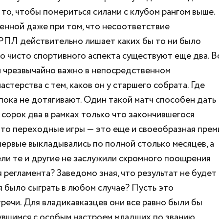
то, чтобы помериться силами с клубом рангом выше.
енной даже при том, что несоответствие
РПЛ действительно лишает каких бы то ни было
о чисто спортивного аспекта существуют еще два. В
и чрезвычайно важно в непосредственном
стерства с тем, каков он у старшего собрата. Где
 пока не дотягивают. Один такой матч способен дать
 сорок два в рамках только что закончившегося
 что переходные игры — это еще и своеобразная прем
первые выкладывались по полной столько месяцев, а
ели те и другие не заслужили скромного поощрения
регламента? Заведомо зная, что результат не будет
я было сыграть в любом случае? Пусть это
речи. Для владикавказцев они все равно были бы
увшимся с особым настроем младших по званию,