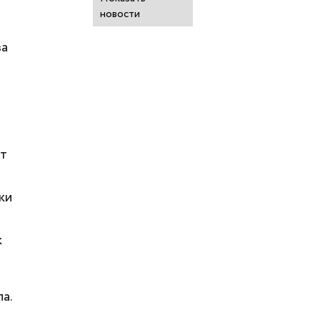
новости
за
ет
ки
к
а.