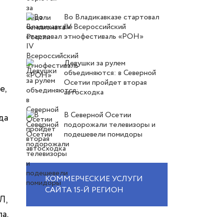
Во Владикавказе стартовал
IV Всероссийский
этнофестиваль «РОН»
Девушки за рулем
объединяются: в Северной
Осетии пройдет вторая
е,
автосходка
В Северной Осетии
да
подорожали телевизоры и
подешевели помидоры
КОММЕРЧЕСКИЕ УСЛУГИ
САЙТА 15-Й РЕГИОН
Л,
а,