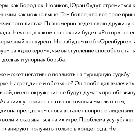
еры, как Бородюк, Новиков, Юран будут стремиться 
чными как можно выше. Тем более, что все трое при
с «чистого листа». Планомерно ведет свою дружину к
да. Неясно, в каком состоянии будет «Ротор», но е
 серьезный конкурент. Не забудем и об «Оренбурге».
руем за «джокером», чье выступление способно стать
 долгая и упорная борьба.
 же может негативно повлиять на турнирную судьбу
дже Насреддине и обезьяне? Он пообещал вылечить
ьной, ни его окружение не будут думать про обезьяну
Алании» угрожает стать постоянная мысль о том,
диона прежде чем снова встанет вопрос о лицензии.
воли и сказываться на их игре. Проблема усугубляет
 планируют получить только в конце года. Не