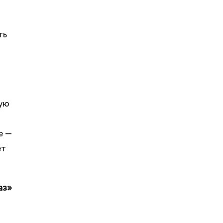
ть
щую
е —
ет
аз»