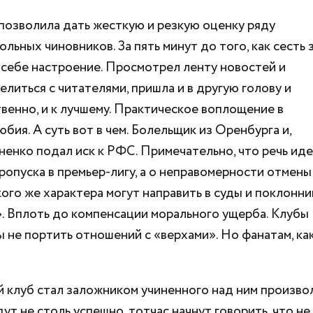
позволила дать жесткую и резкую оценку ряду
ьных чиновников. За пять минут до того, как сесть 
 себе настроение. Просмотрел ленту новостей и
елиться с читателями, пришла и в другую голову и
твенно, и к лучшему. Практическое воплощение в
бия. А суть вот в чем. Болельщик из Оренбурга и,
ненко подал иск к РФС. Примечательно, что речь ид
ропуска в премьер-лигу, а о неправомерности отмены
ого же характера могут направить в суды и поклонни
. Вплоть до компенсации морального ущерба. Клубы
 не портить отношений с «верхами». Но фанатам, ка
 клуб стал заложником учиненного над ним произвол
т не столь успешно, тотчас начнут говорить, что не