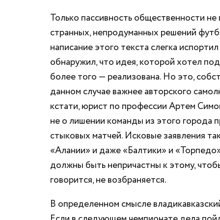
Только пассивность общественности не 
странных, непродуманных решений футбол
написание этого текста слегка испортил
обнаружил, что идея, которой хотел под
более того — реализована. Но это, собс
данном случае важнее авторского самолю
кстати, юрист по профессии Артем Симо
не о лишении команды из этого города п
стыковых матчей. Исковые заявления так
«Алании» и даже «Балтики» и «Торпедо»
должны быть непричастны к этому, чтобы
говорится, не возбраняется.
В определенном смысле владикавказский
Если в следующем чемпионате дела пойду