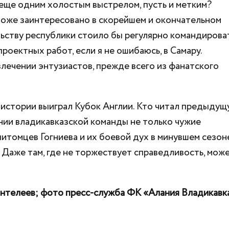
 еще одним холостым выстрелом, пусть и метким?
тоже заинтересовано в скорейшем и окончательном
льству республики стоило бы регулярно командирова
роектных работ, если я не ошибаюсь, в Самару.
лечении энтузиастов, прежде всего из фанатского
 истории выиграл Кубок Англии. Кто читал предыду
жении владикавказской команды не только чужие
 питомцев Гогниева и их боевой дух в минувшем сезон
 Даже там, где не торжествует справедливость, мож
антелеев; фото пресс-служба ФК «Алания Владикавк