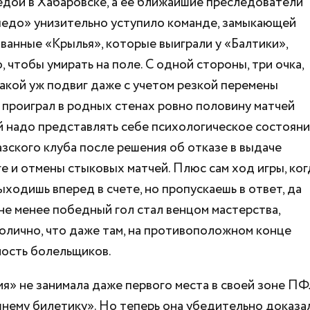
едой в Хабаровске, а ее ближайшие преследователи
педо» унизительно уступило команде, замыкающей
ванные «Крылья», которые выиграли у «Балтики»,
, чтобы умирать на поле. С одной стороны, три очка,
акой уж подвиг даже с учетом резкой перемены
 проиграл в родных стенах ровно половину матчей
й надо представлять себе психологическое состояни
зского клуба после решения об отказе в выдаче
е и отмены стыковых матчей. Плюс сам ход игры, ког
ыходишь вперед в счете, но пропускаешь в ответ, да
не менее победный гол стал венцом мастерства,
волично, что даже там, на противоположном конце
ность болельщиков.
я» не занимала даже первого места в своей зоне ПФ
шнему билетику». Но теперь она убедительно доказал