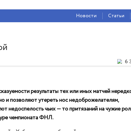
СЕЙЧАС ВО
ВЛАДИКАВКАЗЕ
Новости
Статьи
18°
(Ясно)
91 %
1.34 м/с
ой
6 
сказуемости результаты тех или иных матчей нередк
но и позволяют утереть нос недоброжелателям,
ют недоспелость чьих — то притязаний на чужие рол
туре чемпионата ФНЛ.