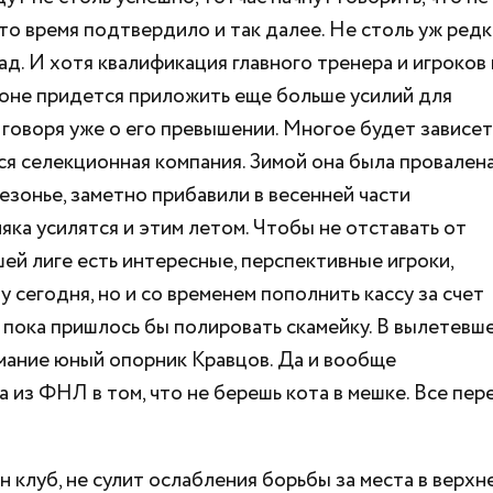
что время подтвердило и так далее. Не столь уж ред
д. И хотя квалификация главного тренера и игроков 
езоне придется приложить еще больше усилий для
 говоря уже о его превышении. Многое будет зависет
ся селекционная компания. Зимой она была провалена
зонье, заметно прибавили в весенней части
ка усилятся и этим летом. Чтобы не отставать от
шей лиге есть интересные, перспективные игроки,
 сегодня, но и со временем пополнить кассу за счет
 пока пришлось бы полировать скамейку. В вылетевш
имание юный опорник Кравцов. Да и вообще
из ФНЛ в том, что не берешь кота в мешке. Все пер
н клуб, не сулит ослабления борьбы за места в верхн