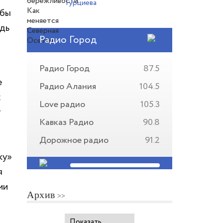
Гурциева
 бы
едь
Радио Город
Радио Город
87.5
е
Радио Алания
104.5
х
Love радио
105.3
т
Кавказ Радио
90.8
Дорожное радио
91.2
ку»
я
ми
Архив
Показать