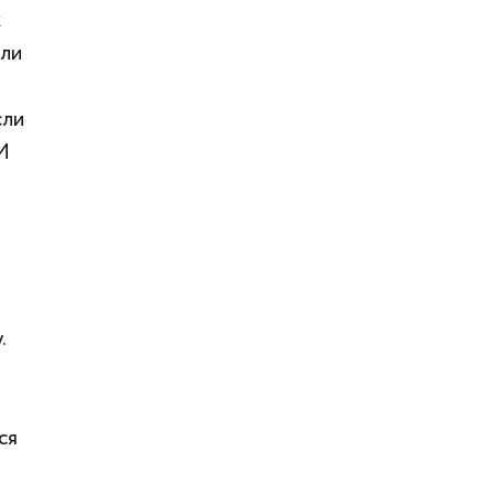
к
шли
сли
 И
.
ся