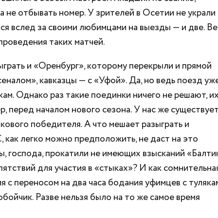
 не отбывать номер. У зрителей в Осетии не украли
тся вслед за своими любимцами на выезды — и две. В
проведения таких матчей.
ыграть и «Оренбург», которому перекрыли и прямой
сеналом», кавказцы — с «Уфой». Да, но ведь поезд уж
ам. Однако раз такие поединки ничего не решают, и
, перед началом нового сезона. У нас же существуе
кового победителя. А что мешает разыграть и
 как легко можно предположить, не даст на это
 вы, господа, прокатили не имеющих взысканий «Балти
пятствий для участия в «стыках»? И как сомнительна
 с переносом на два часа бодания уфимцев с туляка
бойчик. Разве нельзя было на то же самое время