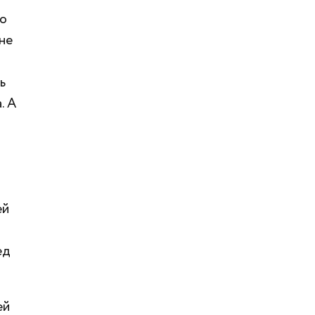
ко
не
ь
. А
ей
ед
ей