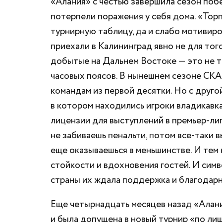
«Алания» с честью завершила сезон поб
потерпели поражения у себя дома. «Тор
турнирную таблицу, да и слабо мотивиро
приехали в Калининград явно не для того
добытые на Дальнем Востоке — это не т
часовых поясов. В нынешнем сезоне СКА
командам из первой десятки. Но с друго
в котором находились игроки владикавка
лицензии для выступлений в премьер-лиг
не забиваешь пенальти, потом все-таки в
еще оказываешься в меньшинстве. И тем 
стойкости и вдохновения гостей. И сим
страны их ждала поддержка и благодар
Еще четырнадцать месяцев назад «Алани
и была допущена в новый турнир «по ли