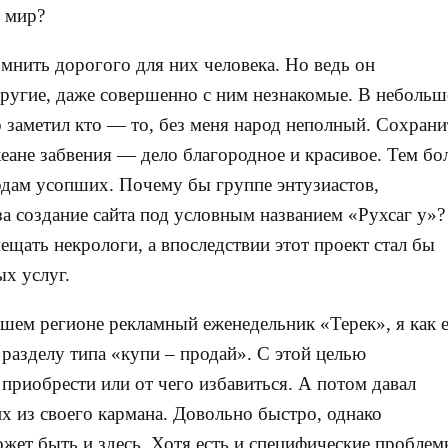
т мир?
омнить дорогого для них человека. Но ведь он
 другие, даже совершенно с ним незнакомые. В неболь
о заметил кто — то, без меня народ неполный. Сохрани
кеане забвения — дело благородное и красивое. Тем бо
одам усопших. Почему бы группе энтузиастов,
за создание сайта под условным названием «Рухсаг у»?
ещать некрологи, а впоследствии этот проект стал бы
х услуг.
шем регионе рекламный еженедельник «Терек», я как 
 разделу типа «купи – продай». С этой целью
 приобрести или от чего избавиться. А потом давал
х из своего кармана. Довольно быстро, однако
ожет быть и здесь. Хотя есть и специфические проблем