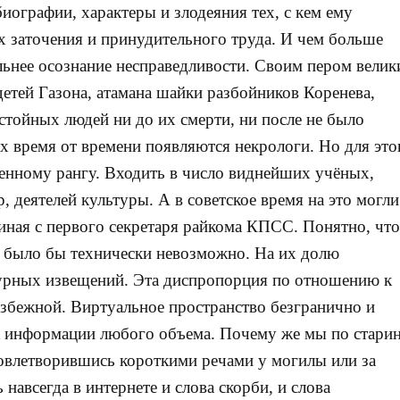
ографии, характеры и злодеяния тех, с кем ему
х заточения и принудительного труда. И чем больше
льнее осознание несправедливости. Своим пером велик
етей Газона, атамана шайки разбойников Коренева,
тойных людей ни до их смерти, ни после не было
ах время от времени появляются некрологи. Но для это
енному рангу. Входить в число виднейших учёных,
, деятелей культуры. А в советское время на это могли
иная с первого секретаря райкома КПСС. Понятно, что
, было бы технически невозможно. На их долю
раурных извещений. Эта диспропорция по отношению к
избежной. Виртуальное пространство безгранично и
к информации любого объема. Почему же мы по стари
довлетворившись короткими речами у могилы или за
авсегда в интернете и слова скорби, и слова