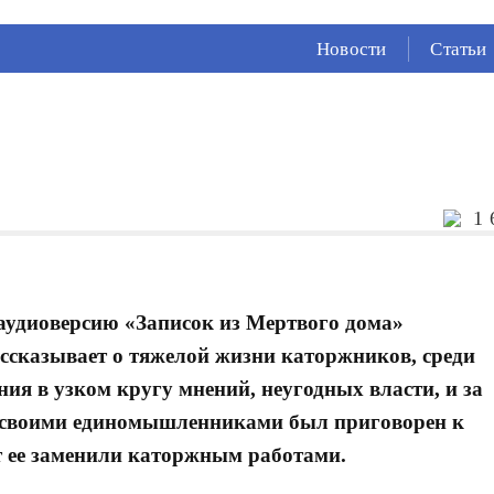
СЕЙЧАС ВО
ВЛАДИКАВКАЗЕ
Новости
Статьи
20°
(Облачно)
74 %
1.49 м/с
1 
 аудиоверсию «Записок из Мертвого дома»
рассказывает о тяжелой жизни каторжников, среди
ия в узком кругу мнений, неугодных власти, и за
о своими единомышленниками был приговорен к
т ее заменили каторжным работами.