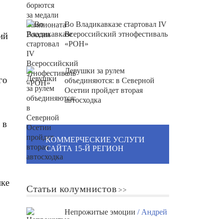
Во Владикавказе стартовал IV
Всероссийский этнофестиваль
ий
«РОН»
Девушки за рулем
го
объединяются: в Северной
Осетии пройдет вторая
автосходка
 в
КОММЕРЧЕСКИЕ УСЛУГИ
САЙТА 15-Й РЕГИОН
нке
Статьи колумнистов
Непрожитые эмоции
/ Андрей