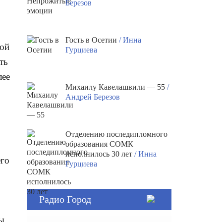
Березов
Гость в Осетии
/ Инна
шой
Гурциева
ть
лее
Михаилу Кавелашвили — 55
/
Андрей Березов
Отделению последипломного
образования СОМК
исполнилось 30 лет
/ Инна
его
Гурциева
Радио Город
ы.