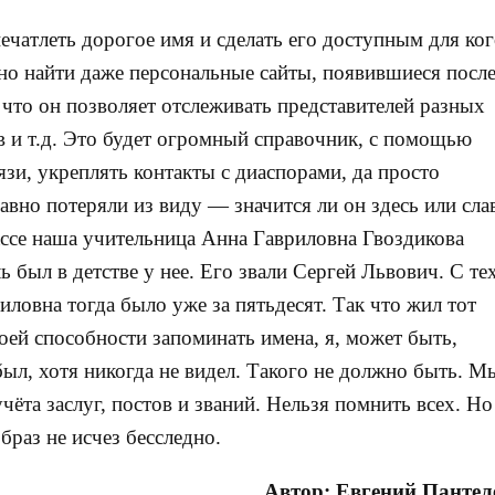
ечатлеть дорогое имя и сделать его доступным для ко
но найти даже персональные сайты, появившиеся посл
 что он позволяет отслеживать представителей разных
в и т.д. Это будет огромный справочник, с помощью
зи, укреплять контакты с диаспорами, да просто
давно потеряли из виду — значится ли он здесь или сла
лассе наша учительница Анна Гавриловна Гвоздикова
ь был в детстве у нее. Его звали Сергей Львович. С те
иловна тогда было уже за пятьдесят. Так что жил тот
оей способности запоминать имена, я, может быть,
был, хотя никогда не видел. Такого не должно быть. М
чёта заслуг, постов и званий. Нельзя помнить всех. Но
браз не исчез бесследно.
Автор: Евгений Пантел