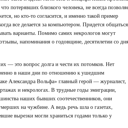
 что потерявших близкого человека, не всегда позволя
жется, но кто-то согласится, и именно такой пример
 когда все делается за компьютером. Придется общаться
вывать варианты. Помимо самих некрологов могут
отзывы, напоминания о годовщине, десятилетии со дн
их — это вопрос долга и чести их потомков. Нет
 именно в наши дни по отношению к ушедшим
раке Александра Вольфа» главный герой — журналист,
тажах и некрологах. В трудные годы эмиграции,
ьшинства наших бывших соотечественников, они
мерших на чужбине. А ведь речь шла о газетах,
евшие вырезки могли храниться годами только у