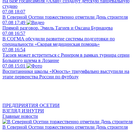
На базе госансамбля «Алан» создадут детскую танцевальную
студию
07.08
18:07
В Северной Осетии торжественно отметили День строителя
07.08
17:49
Прямой разговор. Эмиль Тагиев и Оксана Бурнацева
07.08
16:57
В СОГМА обсудили развитие системы подготовки по
специальности «Скорая медицинская помощь»
07.08
16:54
Тасоев может встретиться с Ринером в рамках турнира серии
Большого шлема в Лозанне
07.08
15:01
Воспитанники школы «Юность» триумфально выступили на
этапе первенства России по футболу
ПРЕДПРИЯТИЯ ОСЕТИИ
ВЗГЛЯД ИЗНУТРИ
Главные новости
В Северной Осетии торжественно отметили День строителя