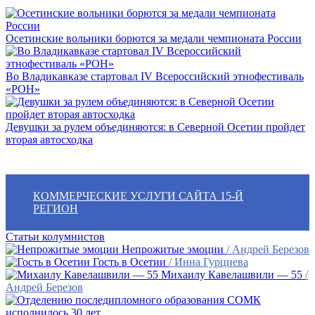
Осетинские вольники борются за медали чемпионата России
Во Владикавказе стартовал IV Всероссийский этнофестиваль
«РОН»
Девушки за рулем объединяются: в Северной Осетии пройдет
вторая автосходка
КОММЕРЧЕСКИЕ УСЛУГИ САЙТА 15-Й
РЕГИОН
Статьи колумнистов
Непрожитые эмоции
/ Андрей Березов
Гость в Осетии
/ Инна Гурциева
Михаилу Кавелашвили — 55
/
Андрей Березов