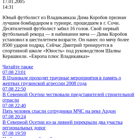
17.01.2005
14:31
Юный футболист из Владикавказа Дима Коробов признан
лучшим бомбардиром в турнире, прошедшем в г. Сочи.
Десятилетний футболист забил 16 голов. Свой первый
футбольный рекорд — в набивании мяча — Дима Коробов
установил в шестилетнем возрасте. Он нанес по мячу более
8500 ударов подряд. Сейчас Дмитрий тренируется в
спортивной школе «Юность» под руководством Шалвы
Керашвили. «Европа плюс Владикавказ»
Читайте также
07.08
23:01
В Цхинвале проходят траурные мероприятия в память о
жертвах грузинской агрессии 2008 года
07.08
22:50
В Северной Осетии чествовали представителей строительной
отрасли
07.08
22:40
Пять человек спасли сотрудники МЧС на реке Ардон
07.08
20:24
В Северной Осетии из-за ливней перекрыли два участка
региональных дорог
07.08
19:59