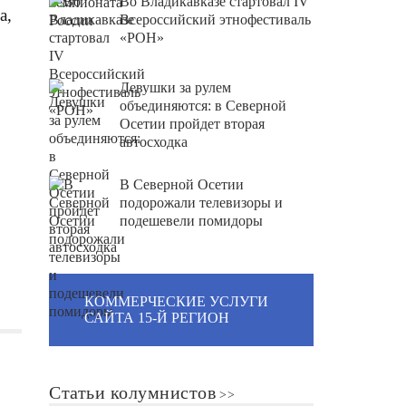
Во Владикавказе стартовал IV
а,
Всероссийский этнофестиваль
«РОН»
Девушки за рулем
объединяются: в Северной
Осетии пройдет вторая
автосходка
В Северной Осетии
подорожали телевизоры и
подешевели помидоры
КОММЕРЧЕСКИЕ УСЛУГИ
САЙТА 15-Й РЕГИОН
Статьи колумнистов