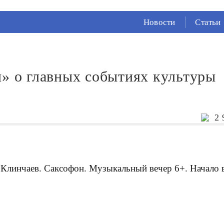
СЕЙЧАС ВО
ВЛАДИКАВКАЗЕ
Новости
Статьи
17°
(Дождь)
96 %
0.33 м/с
н» о главных событиях культуры
2 
 Клинчаев. Саксофон. Музыкальный вечер 6+. Начало 