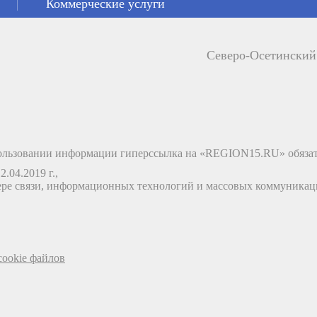
Коммерческие услуги
Северо-Осетински
льзовании информации гиперссылка на «REGION15.RU» обязат
.04.2019 г.,
ере связи, информационных технологий и массовых коммуника
ookie файлов