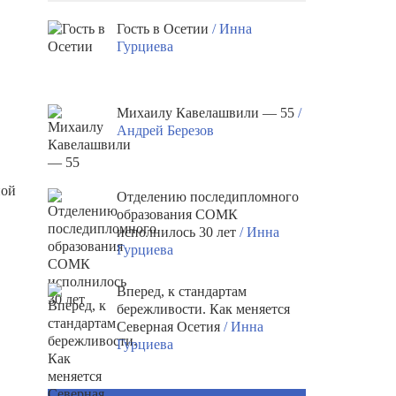
Гость в Осетии
/ Инна
Гурциева
Михаилу Кавелашвили — 55
/
Андрей Березов
ной
Отделению последипломного
образования СОМК
исполнилось 30 лет
/ Инна
Гурциева
Вперед, к стандартам
бережливости. Как меняется
Северная Осетия
/ Инна
Гурциева