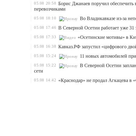
05.08
20:58
Борис Джанаев поручил обеспечить 
перевозчиками
05.08
18:10
Во Владикавказе из-за не
05.08
17:46
В Северной Осетии работает уже 31 
05.08
17:33
«Осетинские мотивы» в Ки
05.08
16:38
Кавказ.РФ запустил «цифрового дво
05.08
15:24
11 новых автомобилей пр
05.08
15:22
В Северной Осетии запла
сети
05.08
14:42
«Краснодар» не продал Агкацева в «