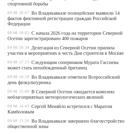
спортивной борьбы
09.08
20:07
Во Владикавказе полицейские выявили 14
фактов фиктивной регистрации граждан Российской
Федерации
09.08
19:02
С начала 2026 года на территории Северной
Осетии зарегистрировано 400 пожаров
09.08
18:38
Делегация из Северной Осетии приняла
участия в мероприятиях в честь Дня строителя в Москве
09.08
17:25
Следующим соперником Мурата Гассиева
может стать непобежденный британец
09.08
16:28
Во Владикавказе отметили Всероссийский
день физкультурника
09.08
15:00
В Северной Осетии ожидается комплекс
неблагоприятных метеорологических явлений
09.08
14:45
Сергей Меняйло встретился с Маратом
Камболовым
09.08
13:30
Во Владикавказе завершено благоустройство
общественной зоны