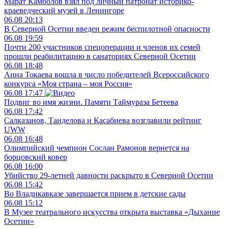
Марат Камболов взял под личный патронат историко-
краеведческий музей в Ленингоре
06.08
20:13
В Северной Осетии введен режим беспилотной опасности
06.08
19:59
Почти 200 участников спецоперации и членов их семей
прошли реабилитацию в санаториях Северной Осетии
06.08
18:48
Анна Токаева вошла в число победителей Всероссийского
конкурса «Моя страна – моя Россия»
06.08
17:47
Подвиг во имя жизни. Памяти Таймураза Бетеева
06.08
17:42
Салказанов, Танделова и Касабиева возглавили рейтинг
UWW
06.08
16:48
Олимпийский чемпион Сослан Рамонов вернется на
борцовский ковер
06.08
16:00
Убийство 29-летней давности раскрыто в Северной Осетии
06.08
15:42
Во Владикавказе завершается прием в детские сады
06.08
15:12
В Музее театрального искусства открыта выставка «Дыхание
Осетии»