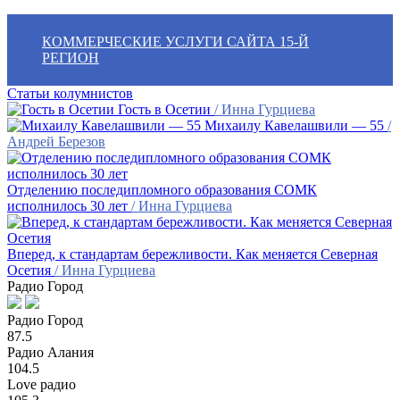
КОММЕРЧЕСКИЕ УСЛУГИ САЙТА 15-Й
РЕГИОН
Статьи колумнистов
Гость в Осетии
/ Инна Гурциева
Михаилу Кавелашвили — 55
/
Андрей Березов
Отделению последипломного образования СОМК
исполнилось 30 лет
/ Инна Гурциева
Вперед, к стандартам бережливости. Как меняется Северная
Осетия
/ Инна Гурциева
Радио Город
Радио Город
87.5
Радио Алания
104.5
Love радио