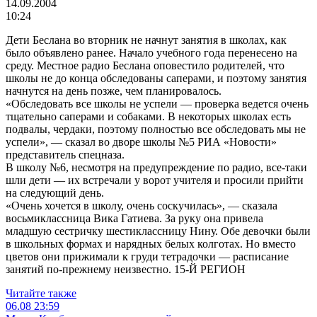
14.09.2004
10:24
Дети Беслана во вторник не начнут занятия в школах, как
было объявлено ранее. Начало учебного года перенесено на
среду. Местное радио Беслана оповестило родителей, что
школы не до конца обследованы саперами, и поэтому занятия
начнутся на день позже, чем планировалось.
«Обследовать все школы не успели — проверка ведется очень
тщательно саперами и собаками. В некоторых школах есть
подвалы, чердаки, поэтому полностью все обследовать мы не
успели», — сказал во дворе школы №5 РИА «Новости»
представитель спецназа.
В школу №6, несмотря на предупреждение по радио, все-таки
шли дети — их встречали у ворот учителя и просили прийти
на следующий день.
«Очень хочется в школу, очень соскучилась», — сказала
восьмиклассница Вика Гатиева. За руку она привела
младшую сестричку шестиклассницу Нину. Обе девочки были
в школьных формах и нарядных белых колготах. Но вместо
цветов они прижимали к груди тетрадочки — расписание
занятий по-прежнему неизвестно. 15-Й РЕГИОН
Читайте также
06.08
23:59