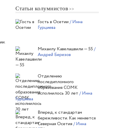
Статьи колумнистов
Гость в Осетии
/ Инна
Гурциева
ии.
Михаилу Кавелашвили — 55
/
Андрей Березов
Отделению
последипломного
образования СОМК
исполнилось 30 лет
/ Инна
Гурциева
Вперед, к стандартам
бережливости. Как меняется
Северная Осетия
/ Инна