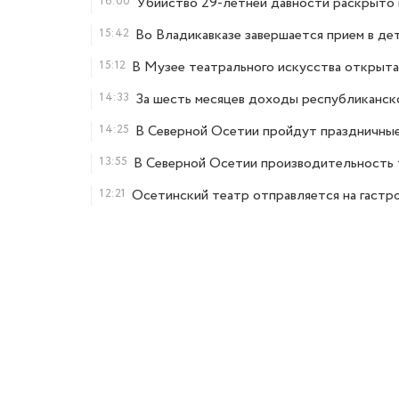
16:00
Убийство 29-летней давности раскрыто 
15:42
Во Владикавказе завершается прием в де
15:12
В Музее театрального искусства открыт
14:33
За шесть месяцев доходы республиканск
14:25
В Северной Осетии пройдут праздничные
13:55
В Северной Осетии производительность 
12:21
Осетинский театр отправляется на гастр