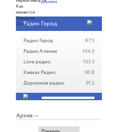
Гурциева
Радио Город
Радио Город
87.5
Радио Алания
104.5
Love радио
105.3
Кавказ Радио
90.8
Дорожное радио
91.2
Архив
Показать