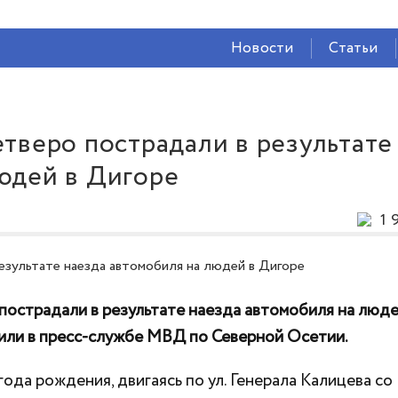
СЕЙЧАС ВО
ВЛАДИКАВКАЗЕ
Новости
Статьи
22°
(Дождь)
85 %
0.72 м/с
етверо пострадали в результате
юдей в Дигоре
1 
пострадали в результате наезда автомобиля на люде
или в пресс-службе МВД по Северной Осетии.
ода рождения, двигаясь по ул. Генерала Калицева со