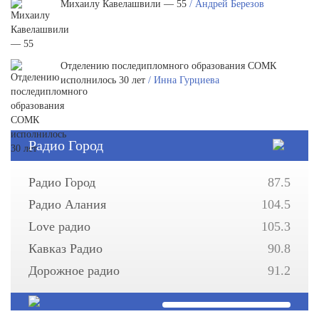
Михаилу Кавелашвили — 55
/ Андрей Березов
Отделению последипломного образования СОМК
исполнилось 30 лет
/ Инна Гурциева
Радио Город
Радио Город
87.5
Радио Алания
104.5
Love радио
105.3
Кавказ Радио
90.8
Дорожное радио
91.2