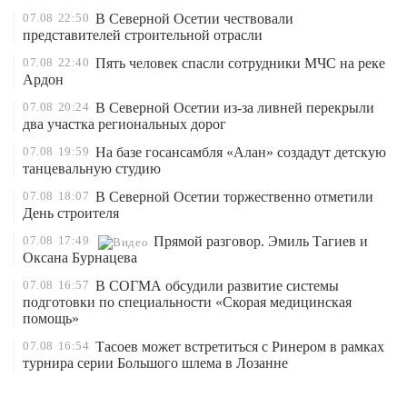
07.08
22:50
В Северной Осетии чествовали
представителей строительной отрасли
07.08
22:40
Пять человек спасли сотрудники МЧС на реке
Ардон
07.08
20:24
В Северной Осетии из-за ливней перекрыли
два участка региональных дорог
07.08
19:59
На базе госансамбля «Алан» создадут детскую
танцевальную студию
07.08
18:07
В Северной Осетии торжественно отметили
День строителя
07.08
17:49
Прямой разговор. Эмиль Тагиев и
Оксана Бурнацева
07.08
16:57
В СОГМА обсудили развитие системы
подготовки по специальности «Скорая медицинская
помощь»
07.08
16:54
Тасоев может встретиться с Ринером в рамках
турнира серии Большого шлема в Лозанне