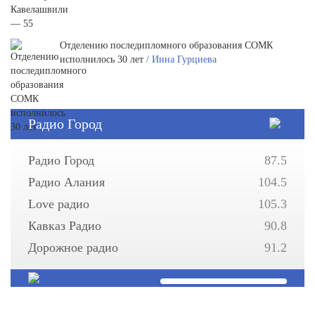
Отделению последипломного образования СОМК
исполнилось 30 лет
/ Инна Гурциева
Радио Город
Радио Город
87.5
Радио Алания
104.5
Love радио
105.3
Кавказ Радио
90.8
Дорожное радио
91.2