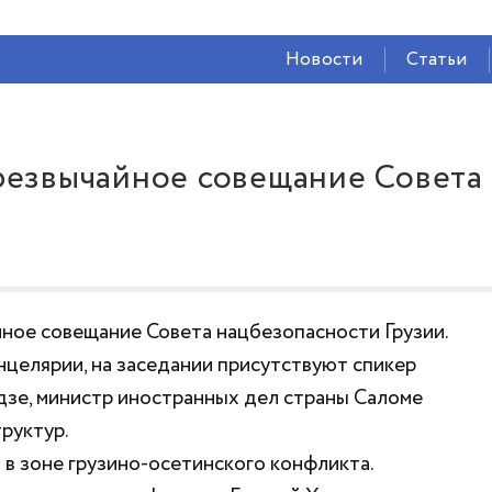
СЕЙЧАС ВО
ВЛАДИКАВКАЗЕ
Новости
Статьи
18°
(Ясно)
62 %
1.78 м/с
резвычайное совещание Совета
ное совещание Совета нацбезопасности Грузии.
нцелярии, на заседании присутствуют спикер
дзе, министр иностранных дел страны Саломе
руктур.
в зоне грузино-осетинского конфликта.