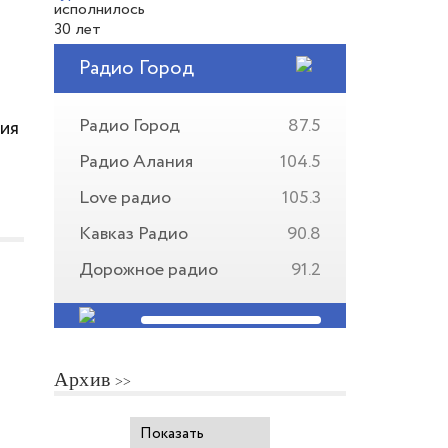
Радио Город
Радио Город
87.5
ния
Радио Алания
104.5
Love радио
105.3
Кавказ Радио
90.8
Дорожное радио
91.2
Архив
Показать