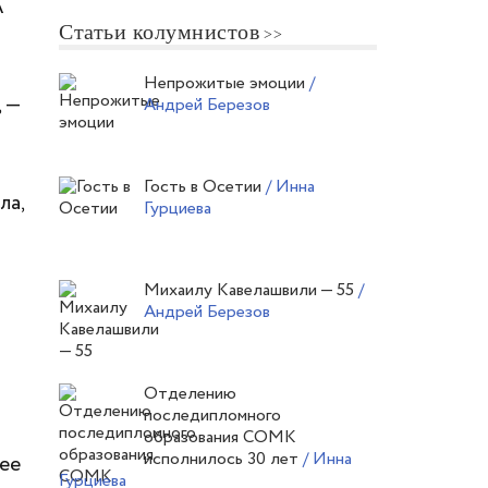
А
Статьи колумнистов
Непрожитые эмоции
/
, —
Андрей Березов
Гость в Осетии
/ Инна
ла,
Гурциева
Михаилу Кавелашвили — 55
/
Андрей Березов
Отделению
последипломного
образования СОМК
исполнилось 30 лет
/ Инна
 ее
Гурциева