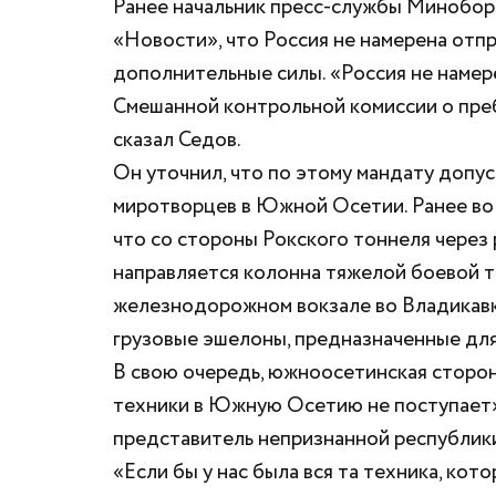
Ранее начальник пресс-службы Минобор
«Новости», что Россия не намерена отпр
дополнительные силы. «Россия не намер
Смешанной контрольной комиссии о преб
сказал Седов.
Он уточнил, что по этому мандату допу
миротворцев в Южной Осетии. Ранее во 
что со стороны Рокского тоннеля через
направляется колонна тяжелой боевой т
железнодорожном вокзале во Владикавк
грузовые эшелоны, предназначенные для
В свою очередь, южноосетинская сторо
техники в Южную Осетию не поступает
представитель непризнанной республик
«Если бы у нас была вся та техника, ко