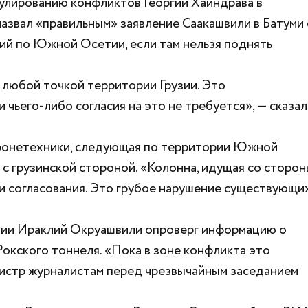
гулированию конфликтов Георгий Хаиндрава в
звал «правильным» заявление Саакашвили в Батуми 
ий по Южной Осетии, если там нельзя поднять
д любой точкой территории Грузии. Это
 чьего-либо согласия на это не требуется», — сказал
 бронетехники, следующая по территории Южной
 с грузинской стороной. «Колонна, идущая со сторон
 и согласования. Это грубое нарушение существующи
зии Ираклий Окруашвили опроверг информацию о
окского тоннеля. «Пока в зоне конфликта это
нистр журналистам перед чрезвычайным заседанием