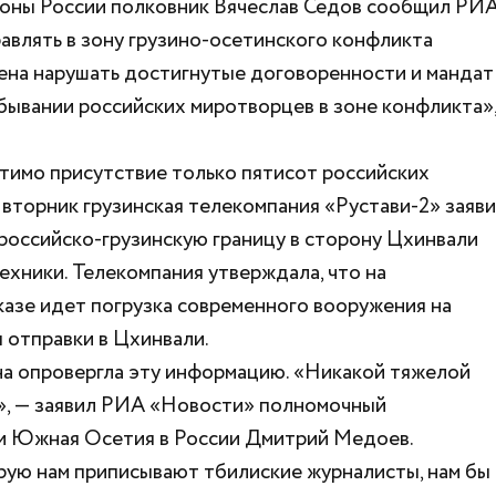
оны России полковник Вячеслав Седов сообщил РИ
авлять в зону грузино-осетинского конфликта
ена нарушать достигнутые договоренности и мандат
ывании российских миротворцев в зоне конфликта»
стимо присутствие только пятисот российских
вторник грузинская телекомпания «Рустави-2» заяви
 российско-грузинскую границу в сторону Цхинвали
ехники. Телекомпания утверждала, что на
азе идет погрузка современного вооружения на
 отправки в Цхинвали.
на опровергла эту информацию. «Никакой тяжелой
», — заявил РИА «Новости» полномочный
и Южная Осетия в России Дмитрий Медоев.
торую нам приписывают тбилиские журналисты, нам бы