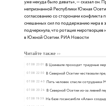
уже некуда было девать», — сказал он.
непризнанной Республики Южная Осетия
согласованию со сторонами конфликта п
смешанных сил по поддержанию мира в з
подчеркнула, что ротация миротворцев 
в Южной Осетии. РИА Новости
Читайте также
07.08
23:01
В Цхинвале проходят траурные меро
07.08
22:50
В Северной Осетии чествовали пр
07.08
22:40
Пять человек спасли сотрудники 
07.08
20:24
В Северной Осетии из-за ливней п
07.08
19:59
На базе госансамбля «Алан» созда