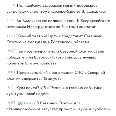
22:25
Полицейские задержали пьяных дебоширов,
устроивших стрельбу в караоке-баре во Владикавказе
21:57
Во Владикавказе подвели итоги III Всероссийского
мемориала Новогрудского по быстрым шахматам
20:59
Конный театр «Нарты» представит Северную
Осетию на фестивале в Ростовской области
19:37
Три населённых пункта Северной Осетии стали
победителями Всероссийского конкурса лучших
проектов благоустройства
18:03
Прием заявлений в организации СПО в Северной
Осетии завершится 15 августа
16:10
Куда пойти? «15-й Регион» о главных событиях
культуры новой недели
16:08
В Северной Осетии для
старшеклассников запустят проект «Научные субботы»