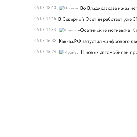
05.08
18:10
Во Владикавказе из-за н
05.08
17:46
В Северной Осетии работает уже 3
05.08
17:33
«Осетинские мотивы» в Ки
05.08
16:38
Кавказ.РФ запустил «цифрового дв
05.08
15:24
11 новых автомобилей п