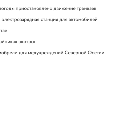
епогоды приостановлено движение трамваев
1 электрозарядная станция для автомобилей
тае
ойника» экотроп
риобрели для медучреждений Северной Осетии