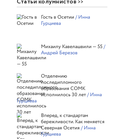
Статьи колумнистов
Гость в Осетии
/ Инна
Гурциева
Михаилу Кавелашвили — 55
/
Андрей Березов
Отделению
последипломного
образования СОМК
исполнилось 30 лет
/ Инна
Гурциева
Вперед, к стандартам
бережливости. Как меняется
Северная Осетия
/ Инна
Гурциева