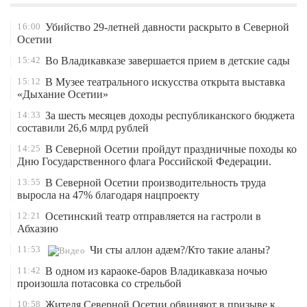
16:00
Убийство 29-летней давности раскрыто в Северной
Осетии
15:42
Во Владикавказе завершается прием в детские сады
15:12
В Музее театрального искусства открыта выставка
«Дыхание Осетии»
14:33
За шесть месяцев доходы республиканского бюджета
составили 26,6 млрд рублей
14:25
В Северной Осетии пройдут праздничные походы ко
Дню Государственного флага Российской Федерации.
13:55
В Северной Осетии производительность труда
выросла на 47% благодаря нацпроекту
12:21
Осетинский театр отправляется на гастроли в
Абхазию
11:53
Чи сты аллон адæм?/Кто такие аланы?
11:42
В одном из караоке-баров Владикавказа ночью
произошла потасовка со стрельбой
10:58
Жителя Северной Осетии обвиняют в призыве к