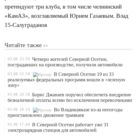
претендуют три клуба, в том числе челнинский
«КамАЗ», возглавляемый Юрием Газаевым. Влад
15-Салуграданов
Читайте также
05.08
23:59
Четверо жителей Северной Осетии,
пострадавших на производстве, получили автомобили
05.08
22:56
В Северной Осетии 19 из 33
реализуемых федеральных программ вошли в «зеленую
зону»
05.08
20:58
Борис Джанаев поручил обеспечить внедрение
безналичной оплаты всеми без исключения перевозчиками
05.08
18:10
Во Владикавказе из-за непогоды
приостановлено движение трамваев
05.08
17:46
В Северной Осетии работает уже 31
электрозарядная станция для автомобилей