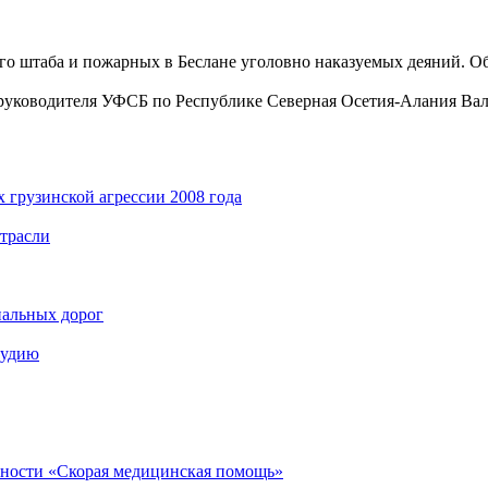
го штаба и пожарных в Беслане уголовно наказуемых деяний. О
руководителя УФСБ по Республике Северная Осетия-Алания Вале
 грузинской агрессии 2008 года
отрасли
нальных дорог
тудию
ьности «Скорая медицинская помощь»