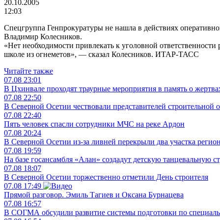
20.10.2005
12:03
Спецгруппа Генпрокуратуры не нашла в действиях оперативно
Владимир Колесников.
«Нет необходимости привлекать к уголовной ответственности 
школе из огнеметов», — сказал Колесников. ИТАР-ТАСС
Читайте также
07.08
23:01
В Цхинвале проходят траурные мероприятия в память о жертвах
07.08
22:50
В Северной Осетии чествовали представителей строительной 
07.08
22:40
Пять человек спасли сотрудники МЧС на реке Ардон
07.08
20:24
В Северной Осетии из-за ливней перекрыли два участка регио
07.08
19:59
На базе госансамбля «Алан» создадут детскую танцевальную с
07.08
18:07
В Северной Осетии торжественно отметили День строителя
07.08
17:49
Прямой разговор. Эмиль Тагиев и Оксана Бурнацева
07.08
16:57
В СОГМА обсудили развитие системы подготовки по специал