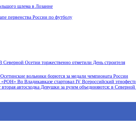
Большого шлема в Лозанне
пе первенства России по футболу
 Северной Осетии торжественно отметили День строителя
Осетинские вольники борются за медали чемпионата России
Во Владикавказе стартовал IV Всероссийский этнофес
Девушки за рулем объединяются: в Северной 