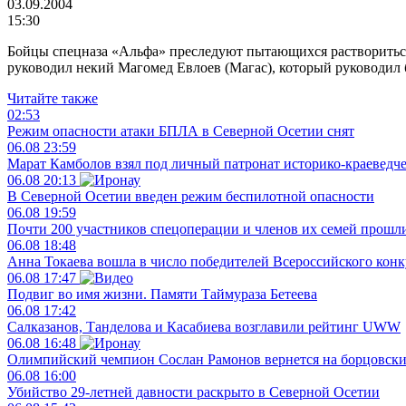
03.09.2004
15:30
Бойцы спецназа «Альфа» преследуют пытающихся раствориться 
руководил некий Магомед Евлоев (Магас), который руководи
Читайте также
02:53
Режим опасности атаки БПЛА в Северной Осетии снят
06.08
23:59
Марат Камболов взял под личный патронат историко-краеведч
06.08
20:13
В Северной Осетии введен режим беспилотной опасности
06.08
19:59
Почти 200 участников спецоперации и членов их семей прошл
06.08
18:48
Анна Токаева вошла в число победителей Всероссийского конк
06.08
17:47
Подвиг во имя жизни. Памяти Таймураза Бетеева
06.08
17:42
Салказанов, Танделова и Касабиева возглавили рейтинг UWW
06.08
16:48
Олимпийский чемпион Сослан Рамонов вернется на борцовски
06.08
16:00
Убийство 29-летней давности раскрыто в Северной Осетии