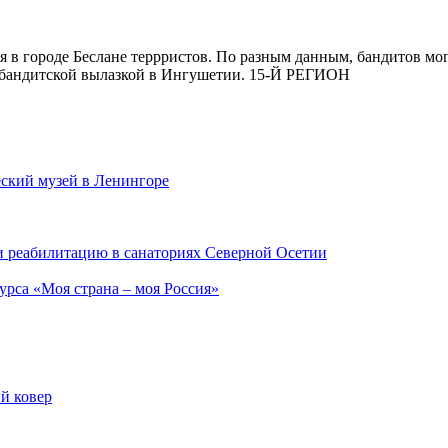
в городе Беслане террристов. По разным данным, бандитов могл
л бандитской вылазкой в Ингушетии. 15-Й РЕГИОН
еский музей в Ленингоре
и реабилитацию в санаториях Северной Осетии
урса «Моя страна – моя Россия»
й ковер