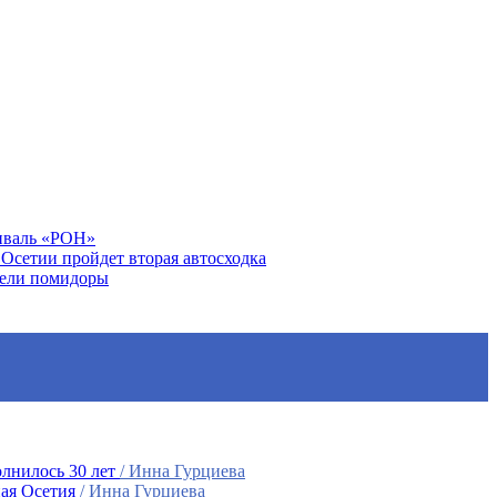
тиваль «РОН»
Осетии пройдет вторая автосходка
вели помидоры
лнилось 30 лет
/ Инна Гурциева
ная Осетия
/ Инна Гурциева