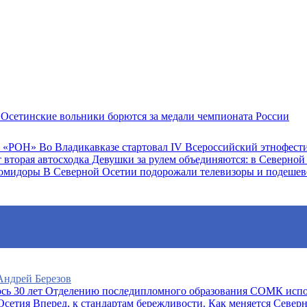
Осетинские вольники борются за медали чемпионата России
Во Владикавказе стартовал IV Всероссийский этнофес
Девушки за рулем объединяются: в Северной 
В Северной Осетии подорожали телевизоры и подеше
 Андрей Березов
Отделению последипломного образования СОМК испо
Вперед, к стандартам бережливости. Как меняется Север