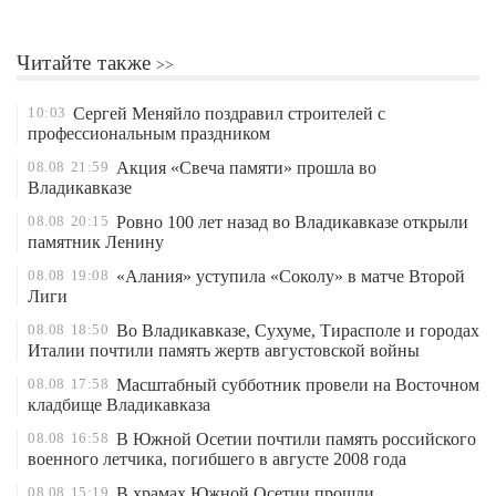
Читайте также
10:03
Сергей Меняйло поздравил строителей с
профессиональным праздником
08.08
21:59
Акция «Свеча памяти» прошла во
Владикавказе
08.08
20:15
Ровно 100 лет назад во Владикавказе открыли
памятник Ленину
08.08
19:08
«Алания» уступила «Соколу» в матче Второй
Лиги
08.08
18:50
Во Владикавказе, Сухуме, Тирасполе и городах
Италии почтили память жертв августовской войны
08.08
17:58
Масштабный субботник провели на Восточном
кладбище Владикавказа
08.08
16:58
В Южной Осетии почтили память российского
военного летчика, погибшего в августе 2008 года
08.08
15:19
В храмах Южной Осетии прошли