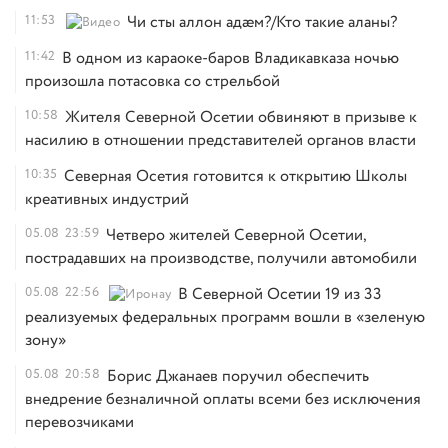
11:53
Чи сты аллон адæм?/Кто такие аланы?
11:42
В одном из караоке-баров Владикавказа ночью
произошла потасовка со стрельбой
10:58
Жителя Северной Осетии обвиняют в призыве к
насилию в отношении представителей органов власти
10:35
Северная Осетия готовится к открытию Школы
креативных индустрий
05.08
23:59
Четверо жителей Северной Осетии,
пострадавших на производстве, получили автомобили
05.08
22:56
В Северной Осетии 19 из 33
реализуемых федеральных программ вошли в «зеленую
зону»
05.08
20:58
Борис Джанаев поручил обеспечить
внедрение безналичной оплаты всеми без исключения
перевозчиками