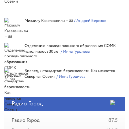
Михаилу Кавелашвили — 55
/ Андрей Березов
Отделению последипломного образования СОМК
исполнилось 30 лет
/ Инна Гурциева
Вперед, к стандартам бережливости. Как меняется
Северная Осетия
/ Инна Гурциева
Радио Город
Радио Город
87.5