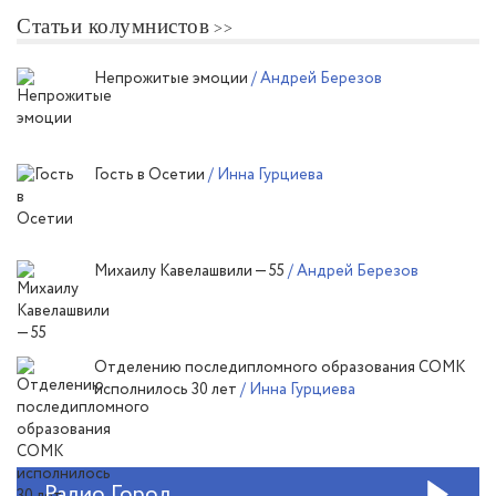
Статьи колумнистов
Непрожитые эмоции
/ Андрей Березов
Гость в Осетии
/ Инна Гурциева
Михаилу Кавелашвили — 55
/ Андрей Березов
Отделению последипломного образования СОМК
исполнилось 30 лет
/ Инна Гурциева
Радио Город