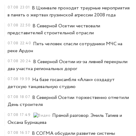
07.08
23:01
В Цхинвале проходят траурные мероприятия
в память о жертвах грузинской агрессии 2008 года
07.08
22:50
В Северной Осетии чествовали
представителей строительной отрасли
07.08
22:40
Пять человек спасли сотрудники МЧС на
реке Ардон
07.08
20:24
В Северной Осетии из-за ливней перекрыли
два участка региональных дорог
07.08
19:59
На базе госансамбля «Алан» создадут
детскую танцевальную студию
07.08
18:07
В Северной Осетии торжественно отметили
День строителя
07.08
17:49
Прямой разговор. Эмиль Тагиев и
Оксана Бурнацева
07.08
16:57
В СОГМА обсудили развитие системы