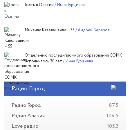
Гость в Осетии
/ Инна Гурциева
Михаилу Кавелашвили — 55
/ Андрей Березов
Отделению последипломного образования СОМК
исполнилось 30 лет
/ Инна Гурциева
Радио Город
Радио Город
87.5
Радио Алания
104.5
Love радио
105.3