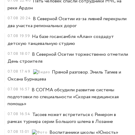
07.08
22:40
Пять человек спасли сотрудники МЧС на
реке Ардон
07.08
20:24
В Северной Осетии из-за ливней перекрыли
два участка региональных дорог
07.08
19:59
На базе госансамбля «Алан» создадут
детскую танцевальную студию
07.08
18:07
В Северной Осетии торжественно отметили
День строителя
07.08
17:49
Прямой разговор. Эмиль Тагиев и
Оксана Бурнацева
07.08
16:57
В СОГМА обсудили развитие системы
подготовки по специальности «Скорая медицинская
помощь»
07.08
16:54
Тасоев может встретиться с Ринером в
рамках турнира серии Большого шлема в Лозанне
07.08
15:01
Воспитанники школы «Юность»