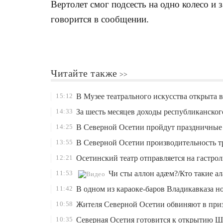
Вертолет смог подсесть на одно колесо и
говорится в сообщении.
Читайте также
15:12
В Музее театрального искусства открыта
14:33
За шесть месяцев доходы республиканског
14:25
В Северной Осетии пройдут праздничные 
13:55
В Северной Осетии производительность т
12:21
Осетинский театр отправляется на гастро
11:53
Чи сты аллон адæм?/Кто такие а
11:42
В одном из караоке-баров Владикавказа н
10:58
Жителя Северной Осетии обвиняют в приз
10:35
Северная Осетия готовится к открытию 