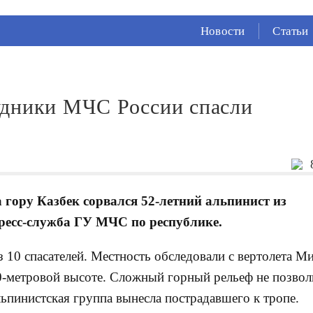
СЕЙЧАС ВО
ВЛАДИКАВКАЗЕ
Новости
Статьи
25°
(Облачно)
63 %
1.66 м/с
удники МЧС России спасли
 гору Казбек сорвался 52-летний альпинист из
пресс-служба ГУ МЧС по республике.
10 спасателей. Местность обследовали с вертолета М
-метровой высоте. Сложный горный рельеф не позвол
ьпинистская группа вынесла пострадавшего к тропе.