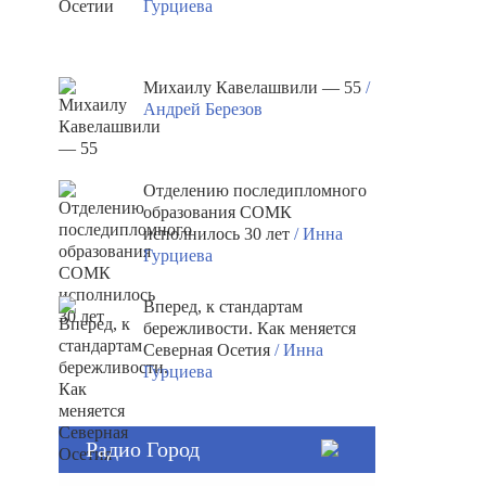
Гурциева
Михаилу Кавелашвили — 55
/
Андрей Березов
Отделению последипломного
образования СОМК
исполнилось 30 лет
/ Инна
Гурциева
Вперед, к стандартам
бережливости. Как меняется
Северная Осетия
/ Инна
Гурциева
Радио Город