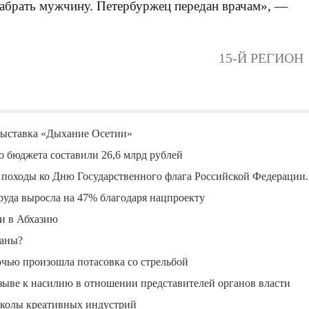
 забрать мужчину. Петербуржец передан врачам», —
15-Й РЕГИОН
 выставка «Дыхание Осетии»
о бюджета составили 26,6 млрд рублей
походы ко Дню Государственного флага Российской Федерации.
руда выросла на 47% благодаря нацпроекту
ли в Абхазию
ланы?
очью произошла потасовка со стрельбой
ыве к насилию в отношении представителей органов власти
Школы креативных индустрий