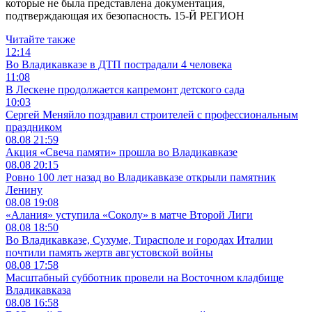
которые не была представлена документация,
подтверждающая их безопасность. 15-Й РЕГИОН
Читайте также
12:14
Во Владикавказе в ДТП пострадали 4 человека
11:08
В Лескене продолжается капремонт детского сада
10:03
Сергей Меняйло поздравил строителей с профессиональным
праздником
08.08
21:59
Акция «Свеча памяти» прошла во Владикавказе
08.08
20:15
Ровно 100 лет назад во Владикавказе открыли памятник
Ленину
08.08
19:08
«Алания» уступила «Соколу» в матче Второй Лиги
08.08
18:50
Во Владикавказе, Сухуме, Тирасполе и городах Италии
почтили память жертв августовской войны
08.08
17:58
Масштабный субботник провели на Восточном кладбище
Владикавказа
08.08
16:58