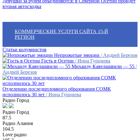
Девушки за рулем объединяются: в Северной Осетии пройдет
вторая автосходка
КОММЕРЧЕСКИЕ УСЛУГИ САЙТА 15-Й
РЕГИОН
Статьи колумнистов
Непрожитые эмоции
/ Андрей Березов
Гость в Осетии
/ Инна Гурциева
Михаилу Кавелашвили — 55
/
Андрей Березов
Отделению последипломного образования СОМК
исполнилось 30 лет
/ Инна Гурциева
Радио Город
Радио Город
87.5
Радио Алания
104.5
Love радио