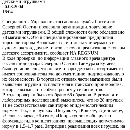
детскими игрушками
26.08.2004
18:04
Специалисты Управления госсанэпидслужбы России по
Северной Осетии проверили организации, торгующие
детскими игрушками. В общей сложности было обследовано
78 магазинов. Это и специализированные предприятия
торговли города Владикавказа, и отделы универмагов и
супермаркетов, другие торговые точки, реализующие товары
детского ассортимента, сообщает ИА REGNUM.
В ходе проверки, по информации главного врача центра
госсанэпиднадзора Северной Осетии Таймураза Бутаева,
было установлено, что не все товары детского ассортимента
имеют сопроводительную документацию, подтверждающую
их безопасность. В торговых отделах части магазинов были
выявлены игрушки из пластизоля китайского производства,
которые вызывают особую тревогу у гигиенистов.
В ходе проверки было отобрано 68 образцов. В результате
лабораторных исследований выяснилось, что из 28 игрушек
11 не соответствовали санитарно-эпидемиологическим
нормам. Так, в игрушках «Петушок», «Кошка», «Динозавр»,
«Человек-паук», «Лизун», «Попрыгунчик» обнаружен
формальдегид в концентрациях, превышающих допустимую
норму в 1,5–1,7 раза. Запрещена реализация всех игрушек, на