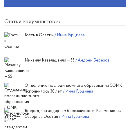
Статьи колумнистов
Гость в Осетии
/ Инна Гурциева
Михаилу Кавелашвили — 55
/ Андрей Березов
Отделению последипломного образования СОМК
исполнилось 30 лет
/ Инна Гурциева
Вперед, к стандартам бережливости. Как меняется
Северная Осетия
/ Инна Гурциева